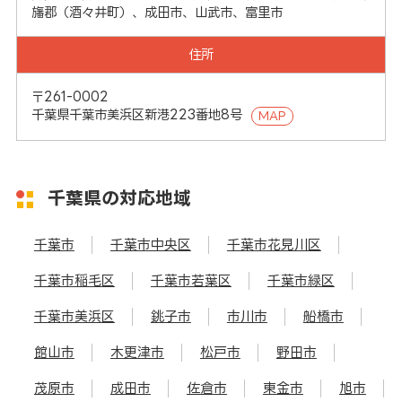
旛郡（酒々井町）、成田市、山武市、富里市
住所
〒261-0002
千葉県千葉市美浜区新港223番地8号
MAP
千葉県の対応地域
千葉市
千葉市中央区
千葉市花見川区
千葉市稲毛区
千葉市若葉区
千葉市緑区
千葉市美浜区
銚子市
市川市
船橋市
館山市
木更津市
松戸市
野田市
茂原市
成田市
佐倉市
東金市
旭市