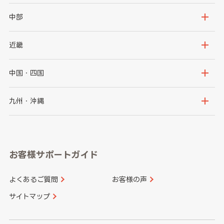
岩手県
宮城県
茨城県
栃木県
中部
秋田県
山形県
群馬県
埼玉県
新潟県
富山県
近畿
福島県
千葉県
東京都
石川県
福井県
大阪府
兵庫県
中国・四国
神奈川県
山梨県
長野県
京都府
滋賀県
鳥取県
島根県
九州・沖縄
岐阜県
静岡県
奈良県
三重県
岡山県
広島県
福岡県
佐賀県
愛知県
和歌山県
お客様サポートガイド
山口県
徳島県
長崎県
熊本県
よくあるご質問
お客様の声
香川県
愛媛県
大分県
宮崎県
サイトマップ
高知県
鹿児島県
沖縄県