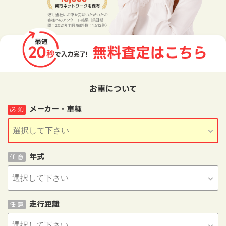
お車について
メーカー・車種
必 須
年式
任 意
走行距離
任 意