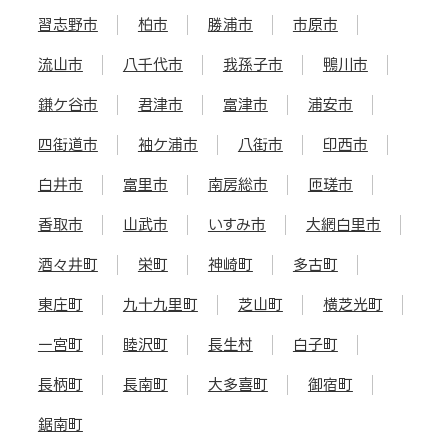
習志野市
柏市
勝浦市
市原市
流山市
八千代市
我孫子市
鴨川市
鎌ケ谷市
君津市
富津市
浦安市
四街道市
袖ケ浦市
八街市
印西市
白井市
富里市
南房総市
匝瑳市
香取市
山武市
いすみ市
大網白里市
酒々井町
栄町
神崎町
多古町
東庄町
九十九里町
芝山町
横芝光町
一宮町
睦沢町
長生村
白子町
長柄町
長南町
大多喜町
御宿町
鋸南町