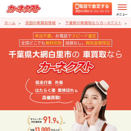
電話で査定する
通話料無料 8:00~22:00
メニュー
ホーム
全国の車買取情報
千葉県の車買取ならカーネクスト
千葉県大網白里市の車買取ならカ
来店不要。
お電話で
スピード査定
全国どこでも
無料引取
減額なし。
買取金額保証
の
なら
千葉県大網白里市
車買取