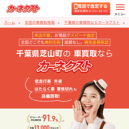
電話で査定する
通話料無料 8:00~22:00
メニュー
ホーム
全国の車買取情報
千葉県の車買取ならカーネクスト
千葉県芝山町の車買取ならカーネ
来店不要。
お電話で
スピード査定
全国どこでも
無料引取
減額なし。
買取金額保証
の
なら
千葉県芝山町
車買取