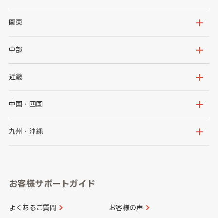
北海道
青森県
関東
岩手県
宮城県
茨城県
栃木県
中部
秋田県
山形県
群馬県
埼玉県
新潟県
富山県
近畿
福島県
千葉県
東京都
石川県
福井県
大阪府
兵庫県
中国・四国
神奈川県
山梨県
長野県
京都府
滋賀県
鳥取県
島根県
九州・沖縄
岐阜県
静岡県
奈良県
三重県
岡山県
広島県
福岡県
佐賀県
愛知県
和歌山県
お客様サポートガイド
山口県
徳島県
長崎県
熊本県
よくあるご質問
お客様の声
香川県
愛媛県
大分県
宮崎県