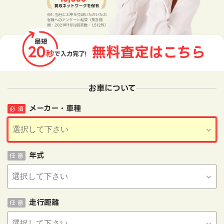
お車について
メーカー・車種
必 須
年式
任 意
走行距離
任 意