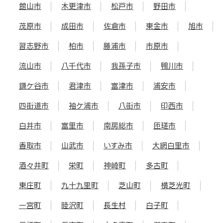
館山市
木更津市
松戸市
野田市
茂原市
成田市
佐倉市
東金市
旭市
習志野市
柏市
勝浦市
市原市
流山市
八千代市
我孫子市
鴨川市
鎌ケ谷市
君津市
富津市
浦安市
四街道市
袖ケ浦市
八街市
印西市
白井市
富里市
南房総市
匝瑳市
香取市
山武市
いすみ市
大網白里市
酒々井町
栄町
神崎町
多古町
東庄町
九十九里町
芝山町
横芝光町
一宮町
睦沢町
長生村
白子町