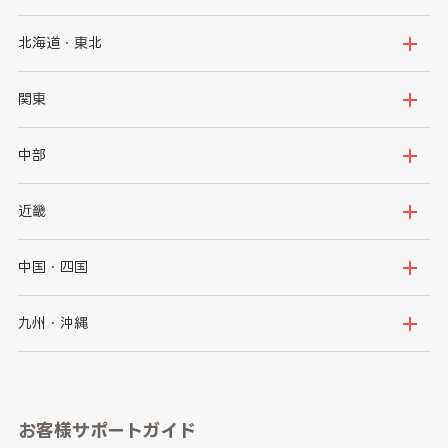
北海道・東北
北海道
青森県
関東
岩手県
宮城県
茨城県
栃木県
中部
秋田県
山形県
群馬県
埼玉県
新潟県
富山県
近畿
福島県
千葉県
東京都
石川県
福井県
大阪府
兵庫県
中国・四国
神奈川県
山梨県
長野県
京都府
滋賀県
鳥取県
島根県
九州・沖縄
岐阜県
静岡県
奈良県
三重県
岡山県
広島県
福岡県
佐賀県
愛知県
和歌山県
お客様サポートガイド
山口県
徳島県
長崎県
熊本県