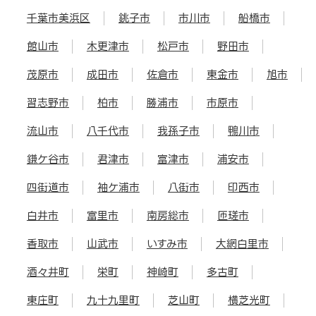
千葉市美浜区
銚子市
市川市
船橋市
館山市
木更津市
松戸市
野田市
茂原市
成田市
佐倉市
東金市
旭市
習志野市
柏市
勝浦市
市原市
流山市
八千代市
我孫子市
鴨川市
鎌ケ谷市
君津市
富津市
浦安市
四街道市
袖ケ浦市
八街市
印西市
白井市
富里市
南房総市
匝瑳市
香取市
山武市
いすみ市
大網白里市
酒々井町
栄町
神崎町
多古町
東庄町
九十九里町
芝山町
横芝光町