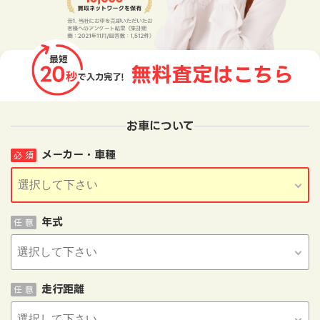
お車について
メーカー・車種
必 須
年式
任 意
走行距離
任 意