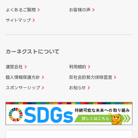
よくあるご質問
お客様の声
香川県
愛媛県
大分県
宮崎県
サイトマップ
高知県
鹿児島県
沖縄県
カーネクストについて
運営会社
利用規約
個人情報保護方針
反社会的勢力排除宣言
スポンサーシップ
お知らせ