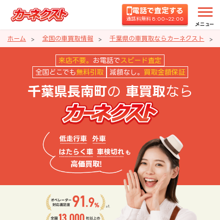
電話で査定する
通話料無料 8:00~22:00
メニュー
ホーム
全国の車買取情報
千葉県の車買取ならカーネクスト
千葉県長南町の車買取ならカーネ
来店不要。
お電話で
スピード査定
全国どこでも
無料引取
減額なし。
買取金額保証
の
なら
千葉県長南町
車買取