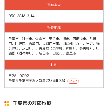
電話番号
050-3816-3114
管轄地域
千葉市、銚子市、佐倉市、東金市、旭市、四街道市、八街
市、匝瑳市、香取市、大網白里市、山武郡（九十九里町、横
芝光町、芝山町）、香取郡（東庄町、神崎町、多古町）、印
旛郡（酒々井町）、成田市、山武市、富里市
住所
〒261-0002
千葉県千葉市美浜区新港223番地8号
MAP
千葉県の対応地域