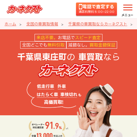
電話で査定する
通話料無料 8:00~22:00
メニュー
ホーム
全国の車買取情報
千葉県の車買取ならカーネクスト
千葉県東庄町の車買取ならカーネ
来店不要。
お電話で
スピード査定
全国どこでも
無料引取
減額なし。
買取金額保証
の
なら
千葉県東庄町
車買取