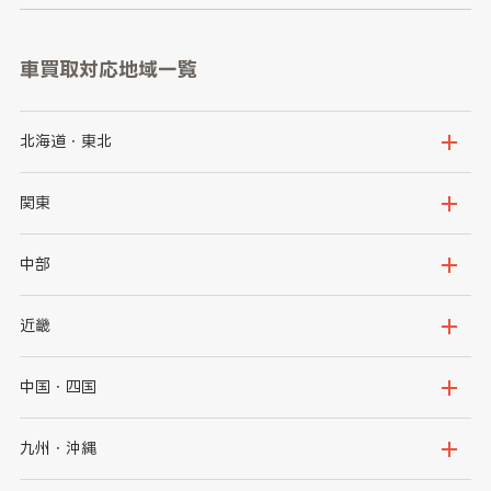
車買取対応地域一覧
北海道・東北
北海道
青森県
関東
岩手県
宮城県
茨城県
栃木県
中部
秋田県
山形県
群馬県
埼玉県
新潟県
富山県
近畿
福島県
千葉県
東京都
石川県
福井県
大阪府
兵庫県
中国・四国
神奈川県
山梨県
長野県
京都府
滋賀県
鳥取県
島根県
九州・沖縄