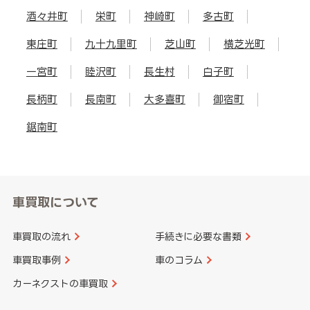
酒々井町
栄町
神崎町
多古町
東庄町
九十九里町
芝山町
横芝光町
一宮町
睦沢町
長生村
白子町
長柄町
長南町
大多喜町
御宿町
鋸南町
車買取について
車買取の流れ
手続きに必要な書類
車買取事例
車のコラム
カーネクストの車買取