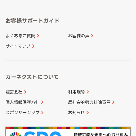
岐阜県
静岡県
奈良県
三重県
岡山県
広島県
福岡県
佐賀県
愛知県
和歌山県
お客様サポートガイド
山口県
徳島県
長崎県
熊本県
よくあるご質問
お客様の声
香川県
愛媛県
大分県
宮崎県
サイトマップ
高知県
鹿児島県
沖縄県
カーネクストについて
運営会社
利用規約
個人情報保護方針
反社会的勢力排除宣言
スポンサーシップ
お知らせ