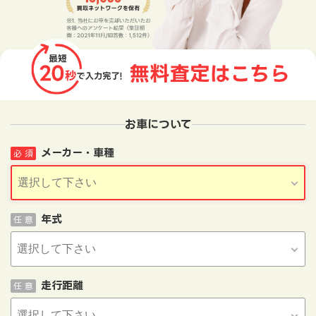
お車について
メーカー・車種
必 須
年式
任 意
走行距離
任 意