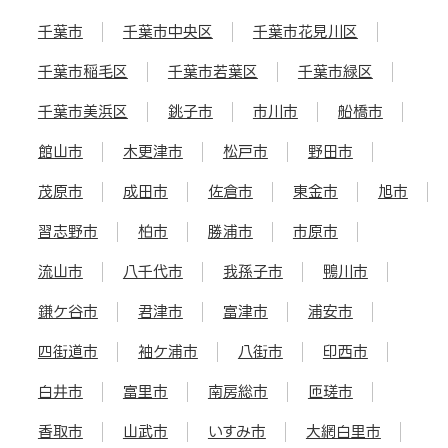
千葉市
千葉市中央区
千葉市花見川区
千葉市稲毛区
千葉市若葉区
千葉市緑区
千葉市美浜区
銚子市
市川市
船橋市
館山市
木更津市
松戸市
野田市
茂原市
成田市
佐倉市
東金市
旭市
習志野市
柏市
勝浦市
市原市
流山市
八千代市
我孫子市
鴨川市
鎌ケ谷市
君津市
富津市
浦安市
四街道市
袖ケ浦市
八街市
印西市
白井市
富里市
南房総市
匝瑳市
香取市
山武市
いすみ市
大網白里市