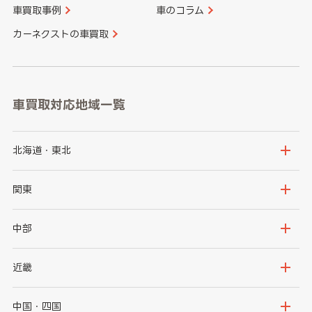
車買取事例
車のコラム
カーネクストの車買取
車買取対応地域一覧
北海道・東北
北海道
青森県
関東
岩手県
宮城県
茨城県
栃木県
中部
秋田県
山形県
群馬県
埼玉県
新潟県
富山県
近畿
福島県
千葉県
東京都
石川県
福井県
大阪府
兵庫県
中国・四国