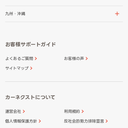
神奈川県
山梨県
長野県
京都府
滋賀県
鳥取県
島根県
九州・沖縄
岐阜県
静岡県
奈良県
三重県
岡山県
広島県
福岡県
佐賀県
愛知県
和歌山県
お客様サポートガイド
山口県
徳島県
長崎県
熊本県
よくあるご質問
お客様の声
香川県
愛媛県
大分県
宮崎県
サイトマップ
高知県
鹿児島県
沖縄県
カーネクストについて
運営会社
利用規約
個人情報保護方針
反社会的勢力排除宣言