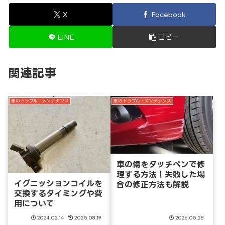
X
Facebook
LINE
コピー
関連記事
車のトラブル・メンテナンス
車のトラブル・メンテナンス
車の傷をタッチペンで修
理する方法！失敗した場
イグニッションコイルを
合の修正方法も解説
交換するタイミングや費
用について
2024.02.14
2025.08.19
2026.05.28