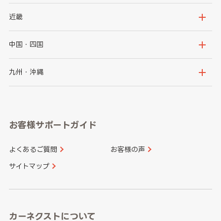
秋田県
山形県
群馬県
埼玉県
新潟県
富山県
近畿
福島県
千葉県
東京都
石川県
福井県
大阪府
兵庫県
中国・四国
神奈川県
山梨県
長野県
京都府
滋賀県
鳥取県
島根県
九州・沖縄
岐阜県
静岡県
奈良県
三重県
岡山県
広島県
福岡県
佐賀県
愛知県
和歌山県
お客様サポートガイド
山口県
徳島県
長崎県
熊本県
よくあるご質問
お客様の声
香川県
愛媛県
大分県
宮崎県
サイトマップ
高知県
鹿児島県
沖縄県
カーネクストについて