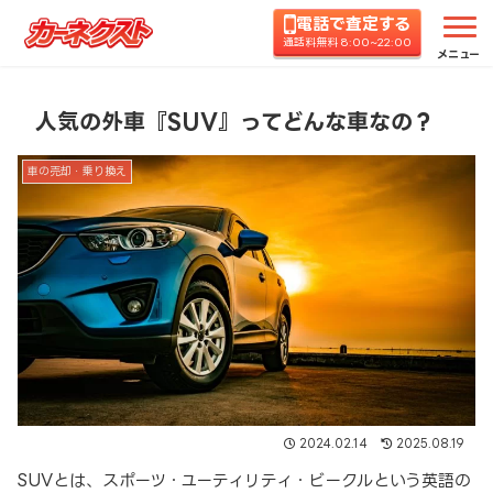
電話で査定する
ホーム
コラムTOP
車の売却・乗り換え
人気の
通話料無料 8:00~22:00
メニュー
人気の外車『SUV』ってどんな車なの？
車の売却・乗り換え
2024.02.14
2025.08.19
SUVとは、スポーツ・ユーティリティ・ビークルという英語の