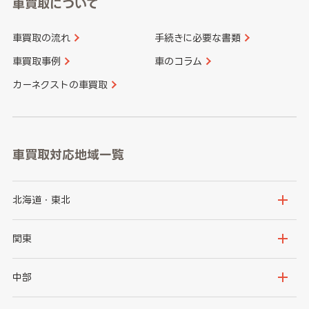
車買取について
車買取の流れ
手続きに必要な書類
車買取事例
車のコラム
カーネクストの車買取
車買取対応地域一覧
北海道・東北
北海道
青森県
関東
岩手県
宮城県
茨城県
栃木県
中部