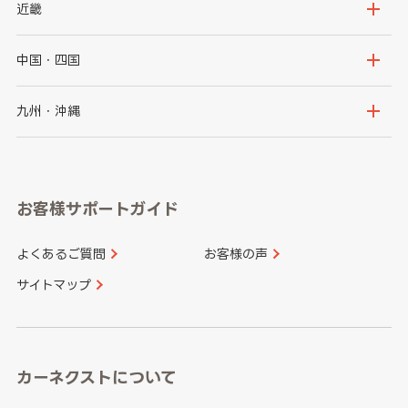
秋田県
山形県
群馬県
埼玉県
新潟県
富山県
近畿
福島県
千葉県
東京都
石川県
福井県
大阪府
兵庫県
中国・四国
神奈川県
山梨県
長野県
京都府
滋賀県
鳥取県
島根県
九州・沖縄
岐阜県
静岡県
奈良県
三重県
岡山県
広島県
福岡県
佐賀県
愛知県
和歌山県
お客様サポートガイド
山口県
徳島県
長崎県
熊本県
よくあるご質問
お客様の声
香川県
愛媛県
大分県
宮崎県
サイトマップ
高知県
鹿児島県
沖縄県
カーネクストについて