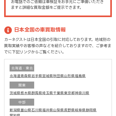
お電話でのご依頼は車検証をお手元にご準備いただき
ますと詳細な買取金額をご提示できます。
日本全国の車買取情報
カーネクストは日本全国の引取に対応しております。地域別の
買取実績やお客様の声などを紹介しておりますので、ご参考ま
でに下記リンクからご覧ください。
北海道・東北
北海道
青森県
岩手県
宮城県
秋田県
山形県
福島県
関東
茨城県
栃木県
群馬県
埼玉県
千葉県
東京都
神奈川県
中部
新潟県
富山県
石川県
福井県
山梨県
長野県
岐阜県
静岡県
愛知県