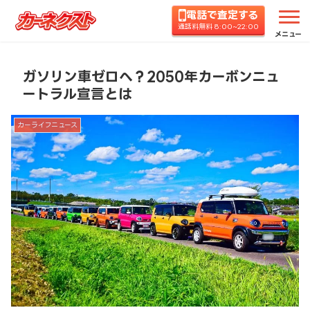
電話で査定する
ホーム
コラムTOP
カーライフニュース
ガソリ
通話料無料 8:00~22:00
メニュー
ガソリン車ゼロへ？2050年カーボンニュ
ートラル宣言とは
カーライフニュース