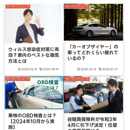
カーライフニュース
カーライフニュース
「カーオブザイヤー」の
ウィルス感染症対策に有
車ってどれくらい優れて
効？車内のベストな換気
いるの？
方法とは
2024.02.14
2025.08.19
2024.02.14
2025.10.27
カーライフニュース
カーライフニュース
車検のOBD検査とは？
自賠責保険料が令和3年
【2024年10月から実
4月に引下げ決定！任意
施】