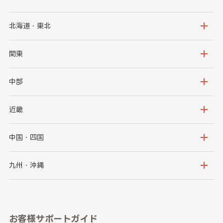
北海道・東北
北海道
青森県
関東
岩手県
宮城県
茨城県
栃木県
中部
秋田県
山形県
群馬県
埼玉県
新潟県
富山県
近畿
福島県
千葉県
東京都
石川県
福井県
大阪府
兵庫県
中国・四国
神奈川県
山梨県
長野県
京都府
滋賀県
鳥取県
島根県
九州・沖縄
岐阜県
静岡県
奈良県
三重県
岡山県
広島県
福岡県
佐賀県
愛知県
和歌山県
お客様サポートガイド
山口県
徳島県
長崎県
熊本県