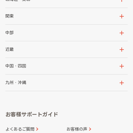
北海道
青森県
関東
岩手県
宮城県
茨城県
栃木県
中部
秋田県
山形県
群馬県
埼玉県
新潟県
富山県
近畿
福島県
千葉県
東京都
石川県
福井県
大阪府
兵庫県
中国・四国
神奈川県
山梨県
長野県
京都府
滋賀県
鳥取県
島根県
九州・沖縄
岐阜県
静岡県
奈良県
三重県
岡山県
広島県
福岡県
佐賀県
愛知県
和歌山県
お客様サポートガイド
山口県
徳島県
長崎県
熊本県
よくあるご質問
お客様の声
香川県
愛媛県
大分県
宮崎県