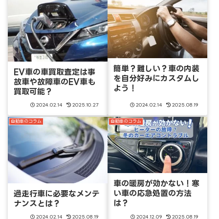
簡単？難しい？車の内装
EV車の車買取査定は事
を自分好みにカスタムし
故車や故障車のEV車も
よう！
買取可能？
2024.02.14
2025.10.27
2024.02.14
2025.08.19
自動車のコラム
自動車のコラム
車の暖房が効かない！寒
い車の応急処置の方法
過走行車に必要なメンテ
は？
ナンスとは？
2024.02.14
2025.08.19
2024.12.09
2025.08.19