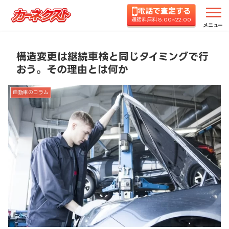
電話で査定する
ホーム
コラムTOP
自動車のコラム
構造変更は
通話料無料 8:00~22:00
メニュー
構造変更は継続車検と同じタイミングで行
おう。その理由とは何か
自動車のコラム