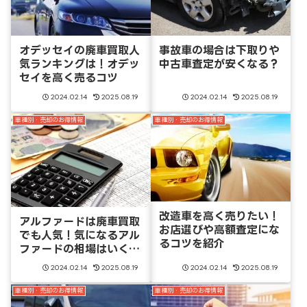
オデッセイの廃車買取人
事故車の場合は下取りや
気ランキングは！オデッ
中古車査定が安くなる？
セイを高く売るコツ
2024.02.14
2025.08.19
2024.02.14
2025.08.19
車種別・売却のお得情報
車種別・売却のお得情報
改造車を高く売りたい！
アルファードは廃車買取
お店選びや高額査定にな
でも人気！気になるアル
るコツを紹介
ファードの相場はいく
ら？
2024.02.14
2025.08.19
2024.02.14
2025.08.19
車種別・売却のお得情報
車種別・売却のお得情報