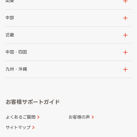
北海道
青森県
関東
岩手県
宮城県
茨城県
栃木県
中部
秋田県
山形県
群馬県
埼玉県
新潟県
富山県
近畿
福島県
千葉県
東京都
石川県
福井県
大阪府
兵庫県
中国・四国
神奈川県
山梨県
長野県
京都府
滋賀県
鳥取県
島根県
九州・沖縄
岐阜県
静岡県
奈良県
三重県
岡山県
広島県
福岡県
佐賀県
愛知県
和歌山県
お客様サポートガイド
山口県
徳島県
長崎県
熊本県
よくあるご質問
お客様の声
香川県
愛媛県
大分県
宮崎県
サイトマップ
高知県
鹿児島県
沖縄県