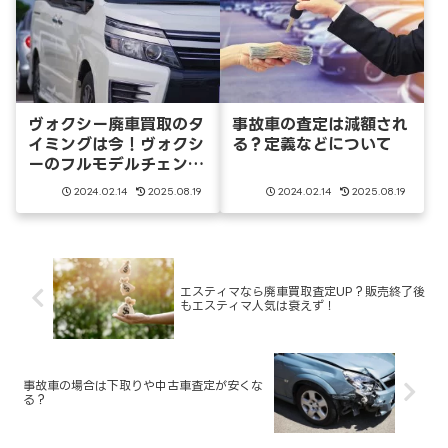
ヴォクシー廃車買取のタ
事故車の査定は減額され
イミングは今！ヴォクシ
る？定義などについて
ーのフルモデルチェンジ
はいつ
2024.02.14
2025.08.19
2024.02.14
2025.08.19
エスティマなら廃車買取査定UP？販売終了後
もエスティマ人気は衰えず！
事故車の場合は下取りや中古車査定が安くな
る？