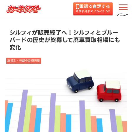
電話で査定する
ホーム
コラムTOP
車種別・売却のお得情報
シ
通話料無料 8:00~22:00
メニュー
シルフィが販売終了へ！シルフィとブルー
バードの歴史が終幕して廃車買取相場にも
変化
車種別・売却のお得情報