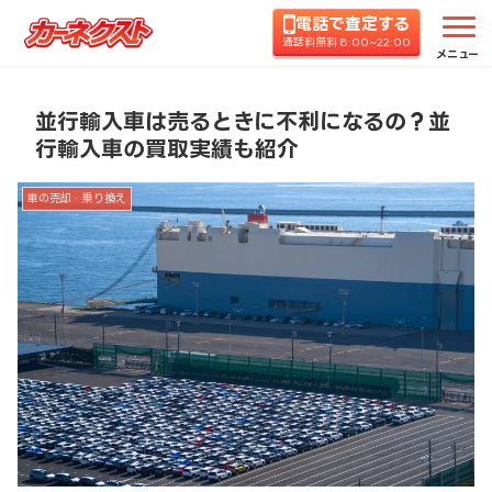
電話で査定する
ホーム
コラムTOP
車の売却・乗り換え
並行輸
通話料無料 8:00~22:00
メニュー
並行輸入車は売るときに不利になるの？並
行輸入車の買取実績も紹介
車の売却・乗り換え