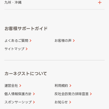
山梨県
長野県
京都府
滋賀県
鳥取県
島根県
九州・沖縄
岐阜県
静岡県
奈良県
三重県
岡山県
広島県
福岡県
佐賀県
愛知県
和歌山県
お客様サポートガイド
山口県
徳島県
長崎県
熊本県
よくあるご質問
お客様の声
香川県
愛媛県
大分県
宮崎県
サイトマップ
高知県
鹿児島県
沖縄県
カーネクストについて
運営会社
利用規約
個人情報保護方針
反社会的勢力排除宣言
スポンサーシップ
お知らせ