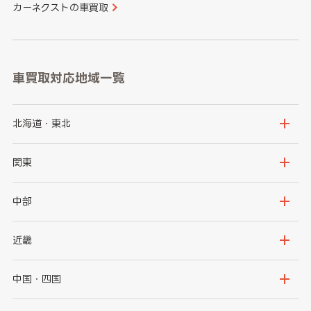
カーネクストの車買取
車買取対応地域一覧
北海道・東北
北海道
青森県
関東
岩手県
宮城県
茨城県
栃木県
中部
秋田県
山形県
群馬県
埼玉県
新潟県
富山県
近畿
福島県
千葉県
東京都
石川県
福井県
大阪府
兵庫県
中国・四国
神奈川県