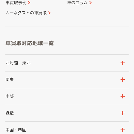
車買取事例
車のコラム
カーネクストの車買取
車買取対応地域一覧
北海道・東北
北海道
青森県
関東
岩手県
宮城県
茨城県
栃木県
中部
秋田県
山形県
群馬県
埼玉県
新潟県
富山県
近畿
福島県
千葉県
東京都
石川県
福井県
大阪府
兵庫県
中国・四国