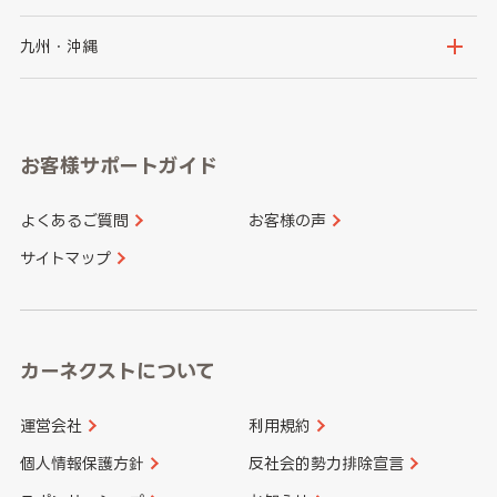
神奈川県
山梨県
長野県
京都府
滋賀県
鳥取県
島根県
九州・沖縄
岐阜県
静岡県
奈良県
三重県
岡山県
広島県
福岡県
佐賀県
愛知県
和歌山県
お客様サポートガイド
山口県
徳島県
長崎県
熊本県
よくあるご質問
お客様の声
香川県
愛媛県
大分県
宮崎県
サイトマップ
高知県
鹿児島県
沖縄県
カーネクストについて
運営会社
利用規約
個人情報保護方針
反社会的勢力排除宣言