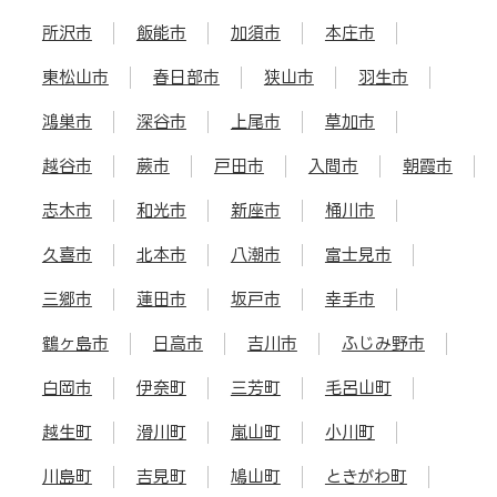
所沢市
飯能市
加須市
本庄市
東松山市
春日部市
狭山市
羽生市
鴻巣市
深谷市
上尾市
草加市
越谷市
蕨市
戸田市
入間市
朝霞市
志木市
和光市
新座市
桶川市
久喜市
北本市
八潮市
富士見市
三郷市
蓮田市
坂戸市
幸手市
鶴ヶ島市
日高市
吉川市
ふじみ野市
白岡市
伊奈町
三芳町
毛呂山町
越生町
滑川町
嵐山町
小川町
川島町
吉見町
鳩山町
ときがわ町