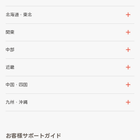
北海道・東北
北海道
青森県
関東
岩手県
宮城県
茨城県
栃木県
中部
秋田県
山形県
群馬県
埼玉県
新潟県
富山県
近畿
福島県
千葉県
東京都
石川県
福井県
大阪府
兵庫県
中国・四国
神奈川県
山梨県
長野県
京都府
滋賀県
鳥取県
島根県
九州・沖縄
岐阜県
静岡県
奈良県
三重県
岡山県
広島県
福岡県
佐賀県
愛知県
和歌山県
お客様サポートガイド
山口県
徳島県
長崎県
熊本県