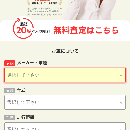
お車について
メーカー・車種
必 須
年式
任 意
走行距離
任 意