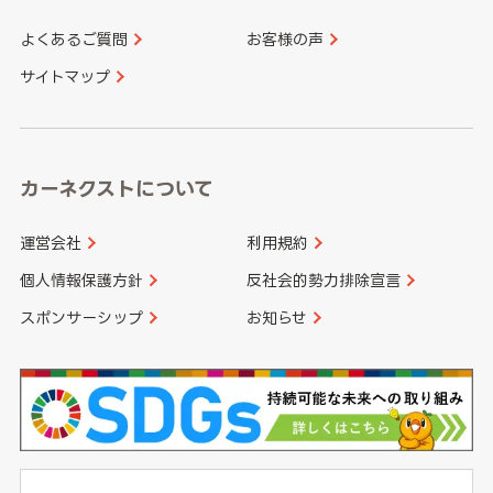
よくあるご質問
お客様の声
香川県
愛媛県
大分県
宮崎県
サイトマップ
高知県
鹿児島県
沖縄県
カーネクストについて
運営会社
利用規約
個人情報保護方針
反社会的勢力排除宣言
スポンサーシップ
お知らせ