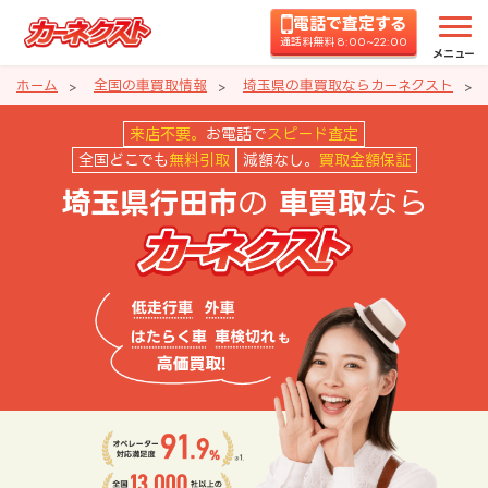
電話で査定する
通話料無料 8:00~22:00
メニュー
ホーム
全国の車買取情報
埼玉県の車買取ならカーネクスト
埼玉県行田市の車買取ならカーネ
来店不要。
お電話で
スピード査定
全国どこでも
無料引取
減額なし。
買取金額保証
の
なら
埼玉県行田市
車買取