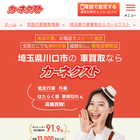
電話で査定する
通話料無料 8:00~22:00
メニュー
ホーム
全国の車買取情報
埼玉県の車買取ならカーネクスト
埼玉県川口市の車買取ならカーネ
来店不要。
お電話で
スピード査定
全国どこでも
無料引取
減額なし。
買取金額保証
の
なら
埼玉県川口市
車買取