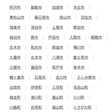
所沢市
飯能市
加須市
本庄市
東松山市
春日部市
狭山市
羽生市
鴻巣市
深谷市
上尾市
草加市
越谷市
蕨市
戸田市
入間市
朝霞市
志木市
和光市
新座市
桶川市
久喜市
北本市
八潮市
富士見市
三郷市
蓮田市
坂戸市
幸手市
鶴ヶ島市
日高市
吉川市
ふじみ野市
白岡市
伊奈町
三芳町
毛呂山町
越生町
滑川町
嵐山町
小川町
川島町
吉見町
鳩山町
ときがわ町