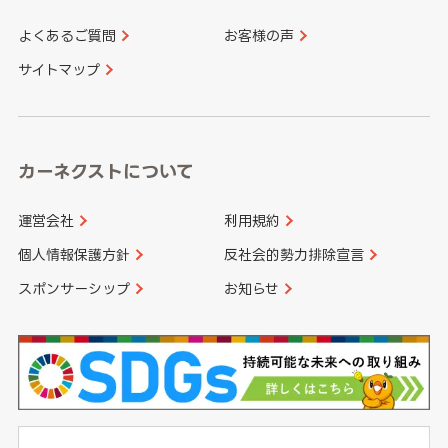
よくあるご質問
お客様の声
香川県
愛媛県
大分県
宮崎県
サイトマップ
高知県
鹿児島県
沖縄県
カーネクストについて
運営会社
利用規約
個人情報保護方針
反社会的勢力排除宣言
スポンサーシップ
お知らせ