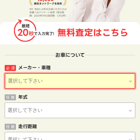
お車について
メーカー・車種
必 須
年式
任 意
走行距離
任 意