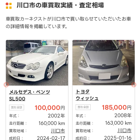
川口市の車買取実績・査定相場
車買取カーネクストが川口市で買い取らせていただいたお車
の詳細情報を掲載しています。
トヨタ
マツダ
デス・ベンツ
ウィッシュ
デミオ
0
185,000
100,000
円
円
買取金額
買取金額
2008年
2002年
年式：
年式：
163,000 km
160,000 km
走行距離：
走行距離：
：
川口市
川口市
買取地域：
買取地域：
：
2025-01-16
2024-02-17
成約日：
成約日：