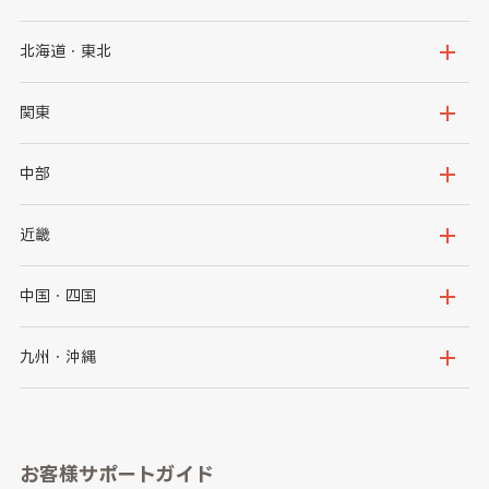
北海道・東北
北海道
青森県
関東
岩手県
宮城県
茨城県
栃木県
中部
秋田県
山形県
群馬県
埼玉県
新潟県
富山県
近畿
福島県
千葉県
東京都
石川県
福井県
大阪府
兵庫県
中国・四国
神奈川県
山梨県
長野県
京都府
滋賀県
鳥取県
島根県
九州・沖縄
岐阜県
静岡県
奈良県
三重県
岡山県
広島県
福岡県
佐賀県
愛知県
和歌山県
お客様サポートガイド
山口県
徳島県
長崎県
熊本県