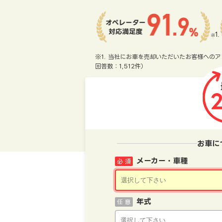
※1. 当社にお車を売却いただいたお客様へのア
回答数：1,512件）
お車に
メーカー・車種
必 須
年式
任 意