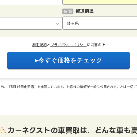
都道府県
任 意
利用規約
と
プライバシーポリシー
に同意の上
め、「SSL暗号化通信」を実現しています。お客様の情報が一般に公開されることは一切
カーネクストの車買取は
、
どんな車も