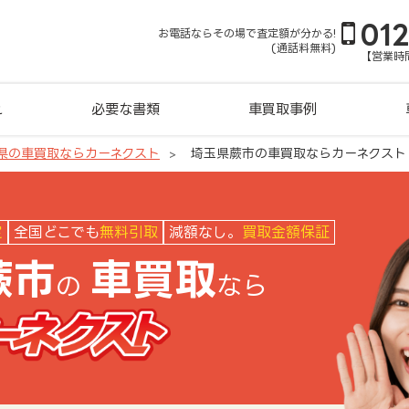
01
お電話ならその場で査定額が分かる!
(通話料無料)
【営業時間
れ
必要な書類
車買取事例
県の車買取ならカーネクスト
埼玉県蕨市の車買取ならカーネクスト
スト
定
全国どこでも
無料引取
減額なし。
買取金額保証
蕨市
車買取
の
なら