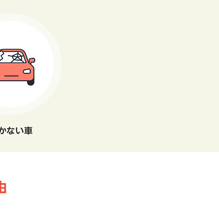
かない車
由