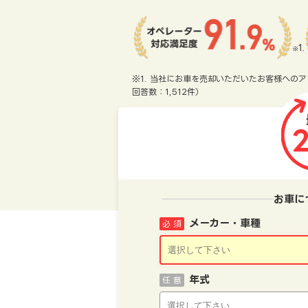
※1. 当社にお車を売却いただいたお客様へのア
回答数：1,512件）
お車に
メーカー・車種
必 須
年式
任 意