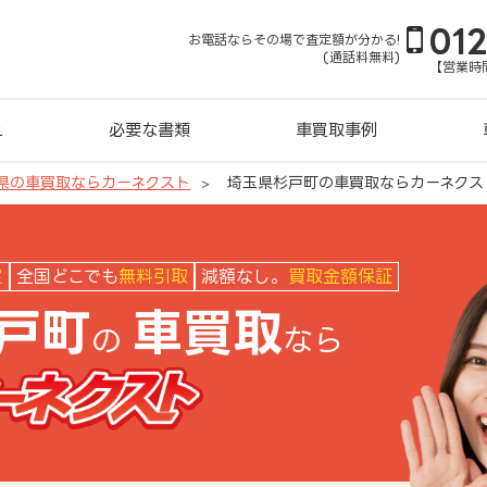
01
お電話ならその場で査定額が分かる!
(通話料無料)
【営業時間
れ
必要な書類
車買取事例
県の車買取ならカーネクスト
埼玉県杉戸町の車買取ならカーネクス
クスト
定
全国どこでも
無料引取
減額なし。
買取金額保証
戸町
車買取
の
なら