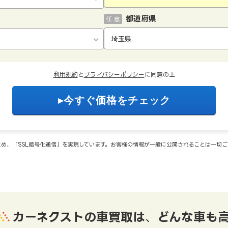
都道府県
任 意
利用規約
と
プライバシーポリシー
に同意の上
め、「SSL暗号化通信」を実現しています。お客様の情報が一般に公開されることは一切
カーネクストの車買取は
、
どんな車も