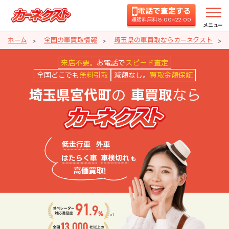
電話で査定する
通話料無料 8:00~22:00
メニュー
ホーム
全国の車買取情報
埼玉県の車買取ならカーネクスト
埼玉県宮代町の車買取ならカーネ
来店不要。
お電話で
スピード査定
全国どこでも
無料引取
減額なし。
買取金額保証
の
なら
埼玉県宮代町
車買取