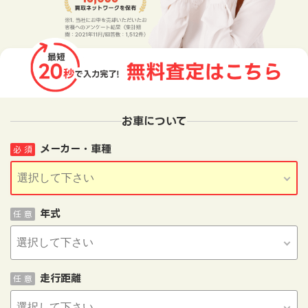
お車について
メーカー・車種
必 須
年式
任 意
走行距離
任 意