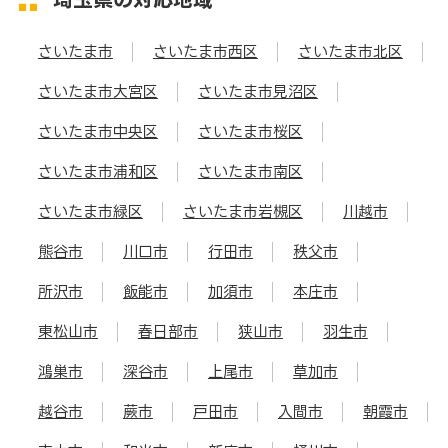
さいたま市
さいたま市西区
さいたま市北区
さいたま市大宮区
さいたま市見沼区
さいたま市中央区
さいたま市桜区
さいたま市浦和区
さいたま市南区
さいたま市緑区
さいたま市岩槻区
川越市
熊谷市
川口市
行田市
秩父市
所沢市
飯能市
加須市
本庄市
東松山市
春日部市
狭山市
羽生市
鴻巣市
深谷市
上尾市
草加市
越谷市
蕨市
戸田市
入間市
朝霞市