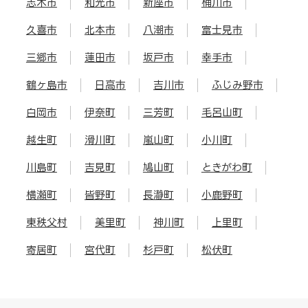
志木市
和光市
新座市
桶川市
久喜市
北本市
八潮市
富士見市
三郷市
蓮田市
坂戸市
幸手市
鶴ヶ島市
日高市
吉川市
ふじみ野市
白岡市
伊奈町
三芳町
毛呂山町
越生町
滑川町
嵐山町
小川町
川島町
吉見町
鳩山町
ときがわ町
横瀬町
皆野町
長瀞町
小鹿野町
東秩父村
美里町
神川町
上里町
寄居町
宮代町
杉戸町
松伏町