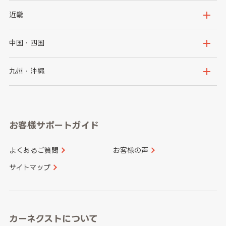
秋田県
山形県
群馬県
埼玉県
新潟県
富山県
近畿
福島県
千葉県
東京都
石川県
福井県
大阪府
兵庫県
中国・四国
神奈川県
山梨県
長野県
京都府
滋賀県
鳥取県
島根県
九州・沖縄
岐阜県
静岡県
奈良県
三重県
岡山県
広島県
福岡県
佐賀県
愛知県
和歌山県
お客様サポートガイド
山口県
徳島県
長崎県
熊本県
よくあるご質問
お客様の声
香川県
愛媛県
大分県
宮崎県
サイトマップ
高知県
鹿児島県
沖縄県
カーネクストについて