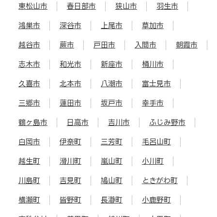
東松山市
春日部市
狭山市
羽生市
鴻巣市
深谷市
上尾市
草加市
越谷市
蕨市
戸田市
入間市
朝霞市
志木市
和光市
新座市
桶川市
久喜市
北本市
八潮市
富士見市
三郷市
蓮田市
坂戸市
幸手市
鶴ヶ島市
日高市
吉川市
ふじみ野市
白岡市
伊奈町
三芳町
毛呂山町
越生町
滑川町
嵐山町
小川町
川島町
吉見町
鳩山町
ときがわ町
横瀬町
皆野町
長瀞町
小鹿野町