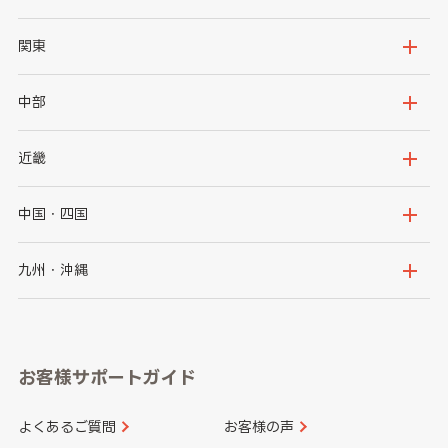
北海道
青森県
関東
岩手県
宮城県
茨城県
栃木県
中部
秋田県
山形県
群馬県
埼玉県
新潟県
富山県
近畿
福島県
千葉県
東京都
石川県
福井県
大阪府
兵庫県
中国・四国
神奈川県
山梨県
長野県
京都府
滋賀県
鳥取県
島根県
九州・沖縄
岐阜県
静岡県
奈良県
三重県
岡山県
広島県
福岡県
佐賀県
愛知県
和歌山県
お客様サポートガイド
山口県
徳島県
長崎県
熊本県
よくあるご質問
お客様の声
香川県
愛媛県
大分県
宮崎県