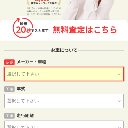
お車について
メーカー・車種
必 須
年式
任 意
走行距離
任 意