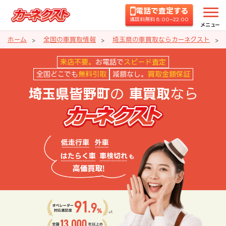
電話で査定する
通話料無料 8:00~22:00
メニュー
ホーム
全国の車買取情報
埼玉県の車買取ならカーネクスト
埼玉県皆野町の車買取ならカーネ
来店不要。
お電話で
スピード査定
全国どこでも
無料引取
減額なし。
買取金額保証
の
なら
埼玉県皆野町
車買取