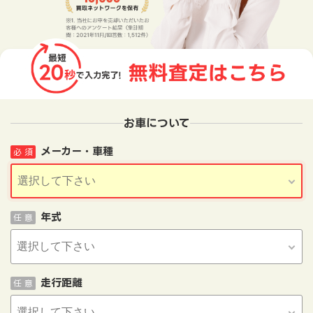
お車について
メーカー・車種
必 須
年式
任 意
走行距離
任 意