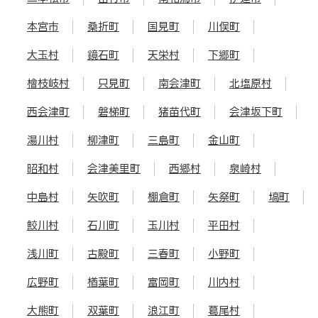
本宮市
桑折町
国見町
川俣町
大玉村
鏡石町
天栄村
下郷町
檜枝岐村
只見町
南会津町
北塩原村
西会津町
磐梯町
猪苗代町
会津坂下町
湯川村
柳津町
三島町
金山町
昭和村
会津美里町
西郷村
泉崎村
中島村
矢吹町
棚倉町
矢祭町
塙町
鮫川村
石川町
玉川村
平田村
浅川町
古殿町
三春町
小野町
広野町
楢葉町
富岡町
川内村
大熊町
双葉町
浪江町
葛尾村