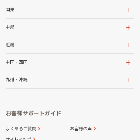
北海道
青森県
関東
岩手県
宮城県
茨城県
栃木県
中部
秋田県
山形県
群馬県
埼玉県
新潟県
富山県
近畿
福島県
千葉県
東京都
石川県
福井県
大阪府
兵庫県
中国・四国
神奈川県
山梨県
長野県
京都府
滋賀県
鳥取県
島根県
九州・沖縄
岐阜県
静岡県
奈良県
三重県
岡山県
広島県
福岡県
佐賀県
愛知県
和歌山県
お客様サポートガイド
山口県
徳島県
長崎県
熊本県
よくあるご質問
お客様の声
香川県
愛媛県
大分県
宮崎県
サイトマップ