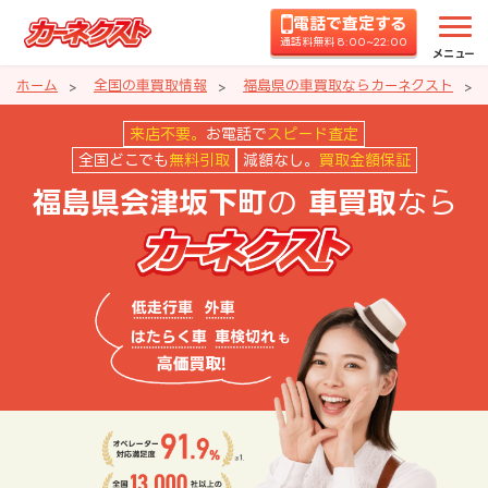
電話で査定する
通話料無料 8:00~22:00
メニュー
ホーム
全国の車買取情報
福島県の車買取ならカーネクスト
福島県会津坂下町の車買取ならカ
来店不要。
お電話で
スピード査定
全国どこでも
無料引取
減額なし。
買取金額保証
の
なら
福島県会津坂下町
車買取