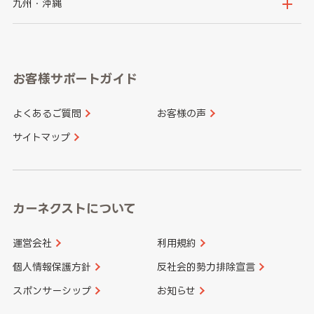
京都府
滋賀県
鳥取県
島根県
九州・沖縄
岐阜県
静岡県
奈良県
三重県
岡山県
広島県
福岡県
佐賀県
愛知県
和歌山県
お客様サポートガイド
山口県
徳島県
長崎県
熊本県
よくあるご質問
お客様の声
香川県
愛媛県
大分県
宮崎県
サイトマップ
高知県
鹿児島県
沖縄県
カーネクストについて
運営会社
利用規約
個人情報保護方針
反社会的勢力排除宣言
スポンサーシップ
お知らせ