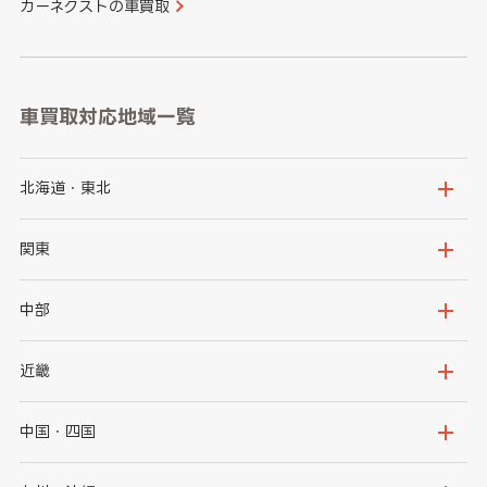
カーネクストの車買取
車買取対応地域一覧
北海道・東北
北海道
青森県
関東
岩手県
宮城県
茨城県
栃木県
中部
秋田県
山形県
群馬県
埼玉県
新潟県
富山県
近畿
福島県
千葉県
東京都
石川県
福井県
大阪府
兵庫県
中国・四国
神奈川県
山梨県
長野県