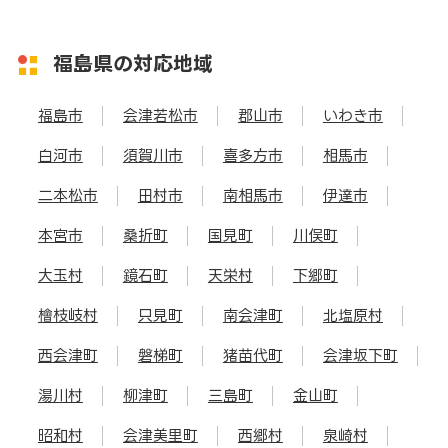
福島県の対応地域
福島市
会津若松市
郡山市
いわき市
白河市
須賀川市
喜多方市
相馬市
二本松市
田村市
南相馬市
伊達市
本宮市
桑折町
国見町
川俣町
大玉村
鏡石町
天栄村
下郷町
檜枝岐村
只見町
南会津町
北塩原村
西会津町
磐梯町
猪苗代町
会津坂下町
湯川村
柳津町
三島町
金山町
昭和村
会津美里町
西郷村
泉崎村