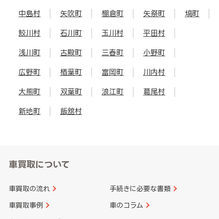
中島村
矢吹町
棚倉町
矢祭町
塙町
鮫川村
石川町
玉川村
平田村
浅川町
古殿町
三春町
小野町
広野町
楢葉町
富岡町
川内村
大熊町
双葉町
浪江町
葛尾村
新地町
飯舘村
車買取について
車買取の流れ
手続きに必要な書類
車買取事例
車のコラム