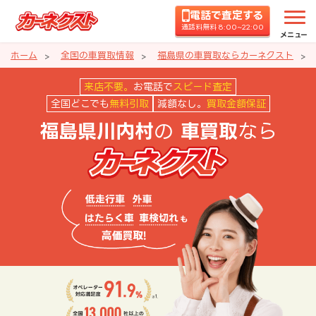
電話で査定する
通話料無料 8:00~22:00
メニュー
ホーム
全国の車買取情報
福島県の車買取ならカーネクスト
福島県川内村の車買取ならカーネ
来店不要。
お電話で
スピード査定
全国どこでも
無料引取
減額なし。
買取金額保証
の
なら
福島県川内村
車買取