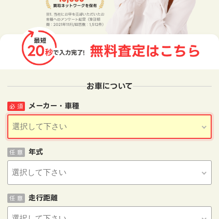
お車について
メーカー・車種
必 須
年式
任 意
走行距離
任 意