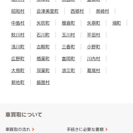
昭和村
会津美里町
西郷村
泉崎村
中島村
矢吹町
棚倉町
矢祭町
塙町
鮫川村
石川町
玉川村
平田村
浅川町
古殿町
三春町
小野町
広野町
楢葉町
富岡町
川内村
大熊町
双葉町
浪江町
葛尾村
新地町
飯舘村
車買取について
車買取の流れ
手続きに必要な書類