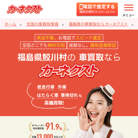
電話で査定する
通話料無料 8:00~22:00
メニュー
ホーム
全国の車買取情報
福島県の車買取ならカーネクスト
福島県鮫川村の車買取ならカーネ
来店不要。
お電話で
スピード査定
全国どこでも
無料引取
減額なし。
買取金額保証
の
なら
福島県鮫川村
車買取