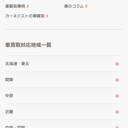
車買取事例
車のコラム
カーネクストの車買取
車買取対応地域一覧
北海道・東北
北海道
青森県
関東
岩手県
宮城県
茨城県
栃木県
中部
秋田県
山形県
群馬県
埼玉県
新潟県
富山県
近畿
福島県
千葉県
東京都
石川県
福井県
大阪府
兵庫県
中国・四国