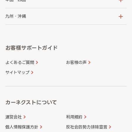
神奈川県
山梨県
長野県
京都府
滋賀県
鳥取県
島根県
九州・沖縄
岐阜県
静岡県
奈良県
三重県
岡山県
広島県
福岡県
佐賀県
愛知県
和歌山県
お客様サポートガイド
山口県
徳島県
長崎県
熊本県
よくあるご質問
お客様の声
香川県
愛媛県
大分県
宮崎県
サイトマップ
高知県
鹿児島県
沖縄県
カーネクストについて
運営会社
利用規約
個人情報保護方針
反社会的勢力排除宣言