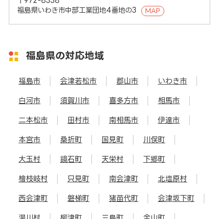
〒972-8338
福島県いわき市中部工業団地4番地の3
MAP
福島県の対応地域
福島市
会津若松市
郡山市
いわき市
白河市
須賀川市
喜多方市
相馬市
二本松市
田村市
南相馬市
伊達市
本宮市
桑折町
国見町
川俣町
大玉村
鏡石町
天栄村
下郷町
檜枝岐村
只見町
南会津町
北塩原村
西会津町
磐梯町
猪苗代町
会津坂下町
湯川村
柳津町
三島町
金山町