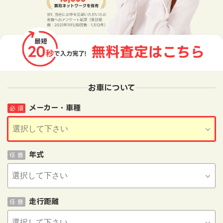
お車について
メーカー・車種
必 須
年式
任 意
走行距離
任 意