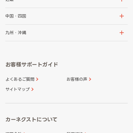
福島県
千葉県
東京都
石川県
福井県
大阪府
兵庫県
中国・四国
神奈川県
山梨県
長野県
京都府
滋賀県
鳥取県
島根県
九州・沖縄
岐阜県
静岡県
奈良県
三重県
岡山県
広島県
福岡県
佐賀県
愛知県
和歌山県
お客様サポートガイド
山口県
徳島県
長崎県
熊本県
よくあるご質問
お客様の声
香川県
愛媛県
大分県
宮崎県
サイトマップ
高知県
鹿児島県
沖縄県
カーネクストについて