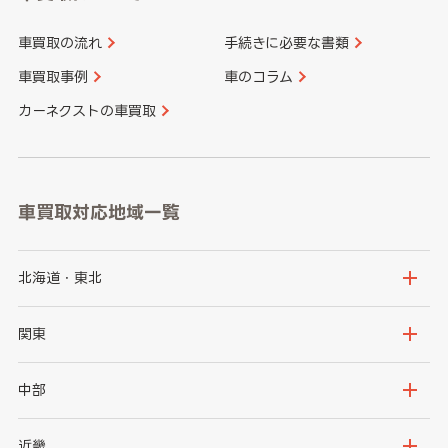
車買取の流れ
手続きに必要な書類
車買取事例
車のコラム
カーネクストの車買取
車買取対応地域一覧
北海道・東北
北海道
青森県
関東
岩手県
宮城県
茨城県
栃木県
中部
秋田県
山形県
群馬県
埼玉県
新潟県
富山県
近畿