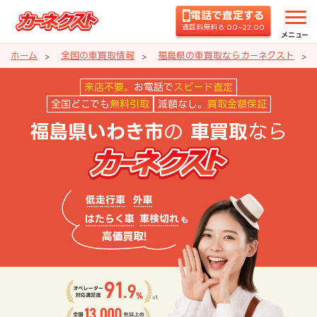
電話で査定する
通話料無料 8:00~22:00
メニュー
ホーム
全国の車買取情報
福島県の車買取ならカーネクスト
福島県いわき市の車買取ならカー
来店不要。
お電話で
スピード査定
全国どこでも
無料引取
減額なし。
買取金額保証
の
なら
福島県いわき市
車買取