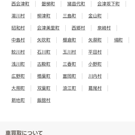
西会津町
磐梯町
猪苗代町
会津坂下町
湯川村
柳津町
三島町
金山町
昭和村
会津美里町
西郷村
泉崎村
中島村
矢吹町
棚倉町
矢祭町
塙町
鮫川村
石川町
玉川村
平田村
浅川町
古殿町
三春町
小野町
広野町
楢葉町
富岡町
川内村
大熊町
双葉町
浪江町
葛尾村
新地町
飯舘村
車買取について