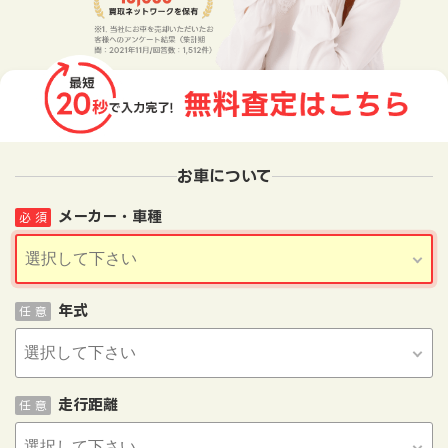
お車について
メーカー・車種
必 須
年式
任 意
走行距離
任 意