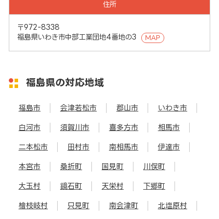
住所
〒972-8338
福島県いわき市中部工業団地4番地の3
MAP
福島県の対応地域
福島市
会津若松市
郡山市
いわき市
白河市
須賀川市
喜多方市
相馬市
二本松市
田村市
南相馬市
伊達市
本宮市
桑折町
国見町
川俣町
大玉村
鏡石町
天栄村
下郷町
檜枝岐村
只見町
南会津町
北塩原村