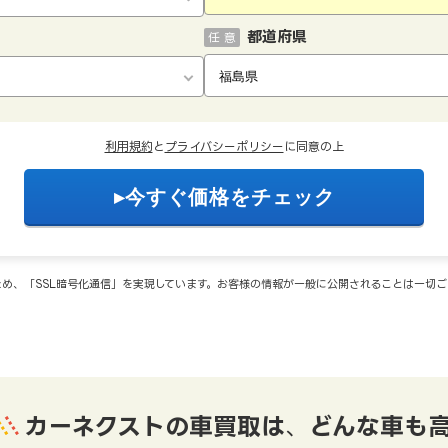
都道府県
任 意
利用規約
と
プライバシーポリシー
に同意の上
め、「SSL暗号化通信」を実現しています。お客様の情報が一般に公開されることは一切
カーネクストの車買取は
、
どんな車も