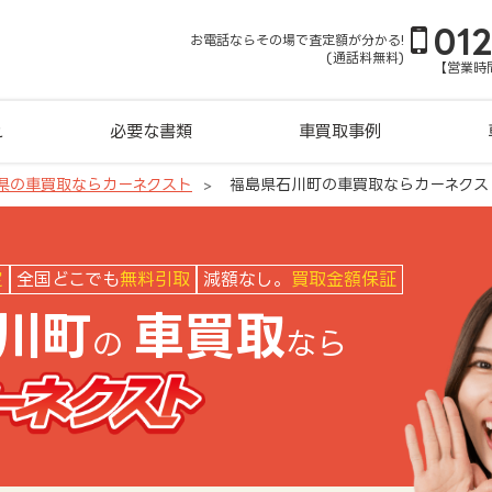
01
お電話ならその場で査定額が分かる!
(通話料無料)
【営業時間
れ
必要な書類
車買取事例
県の車買取ならカーネクスト
福島県石川町の車買取ならカーネクス
クスト
定
全国どこでも
無料引取
減額なし。
買取金額保証
川町
車買取
の
なら