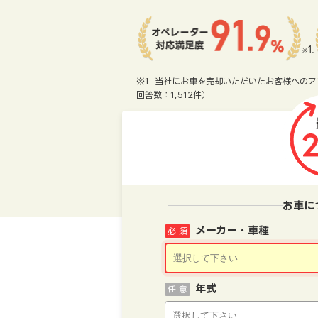
※1. 当社にお車を売却いただいたお客様へのア
回答数：1,512件）
お車に
メーカー・車種
必 須
年式
任 意