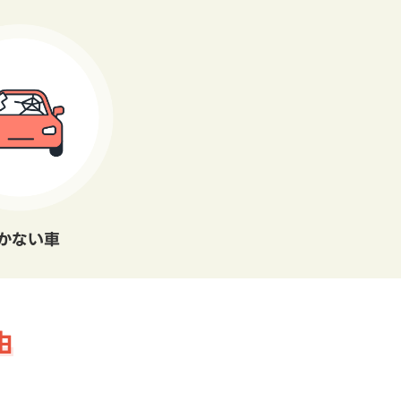
かない車
由
。