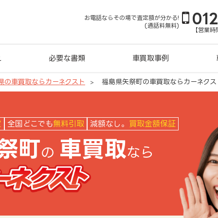
01
お電話ならその場で査定額が分かる!
(通話料無料)
【営業時間
れ
必要な書類
車買取事例
県の車買取ならカーネクスト
福島県矢祭町の車買取ならカーネクス
クスト
定
全国どこでも
無料引取
減額なし。
買取金額保証
祭町
車買取
の
なら