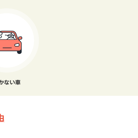
かない車
由
。