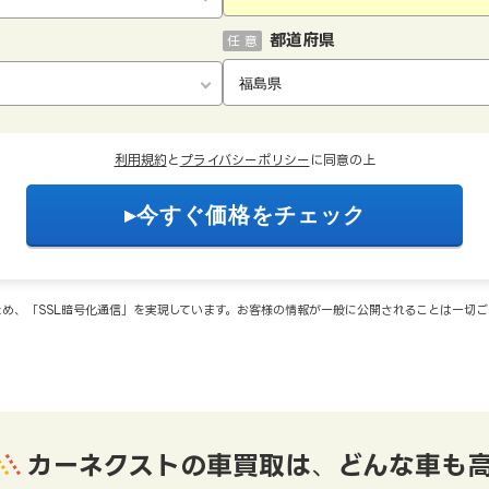
都道府県
任 意
利用規約
と
プライバシーポリシー
に同意の上
め、「SSL暗号化通信」を実現しています。お客様の情報が一般に公開されることは一切
カーネクストの車買取は
、
どんな車も