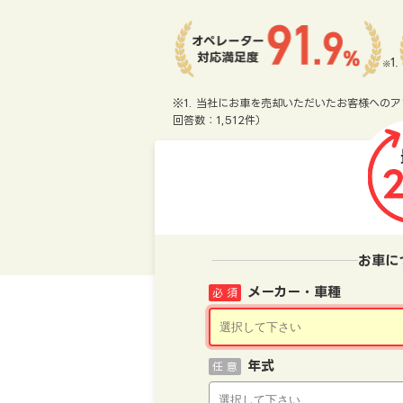
※1. 当社にお車を売却いただいたお客様へのア
回答数：1,512件）
お車に
メーカー・車種
必 須
年式
任 意