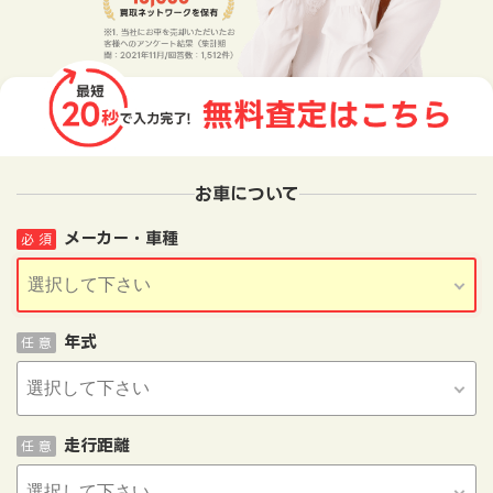
お車について
メーカー・車種
必 須
年式
任 意
走行距離
任 意