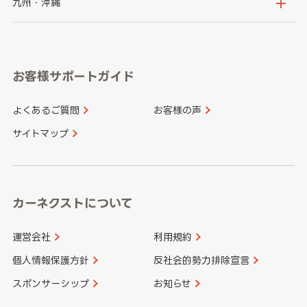
鳥取県
島根県
九州・沖縄
岐阜県
静岡県
奈良県
三重県
岡山県
広島県
福岡県
佐賀県
愛知県
和歌山県
お客様サポートガイド
山口県
徳島県
長崎県
熊本県
よくあるご質問
お客様の声
香川県
愛媛県
大分県
宮崎県
サイトマップ
高知県
鹿児島県
沖縄県
カーネクストについて
運営会社
利用規約
個人情報保護方針
反社会的勢力排除宣言
スポンサーシップ
お知らせ