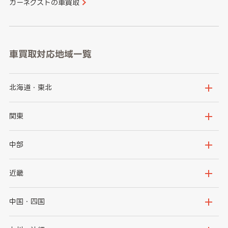
カーネクストの車買取
車買取対応地域一覧
北海道・東北
北海道
青森県
関東
岩手県
宮城県
茨城県
栃木県
中部
秋田県
山形県
群馬県
埼玉県
新潟県
富山県
近畿
福島県
千葉県
東京都
石川県
福井県
大阪府
兵庫県
中国・四国
神奈川県
山梨県
長野県
京都府
滋賀県