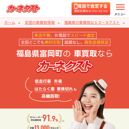
電話で査定する
通話料無料 8:00~22:00
メニュー
ホーム
全国の車買取情報
福島県の車買取ならカーネクスト
福島県富岡町の車買取ならカーネ
来店不要。
お電話で
スピード査定
全国どこでも
無料引取
減額なし。
買取金額保証
の
なら
福島県富岡町
車買取