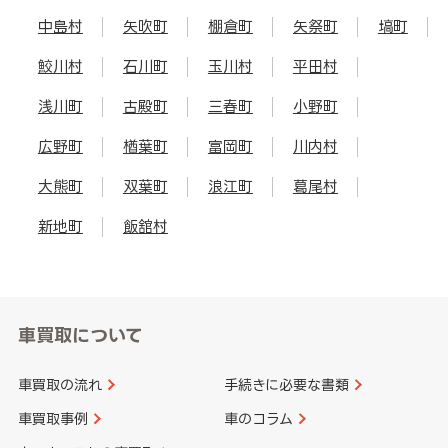
中島村
矢吹町
棚倉町
矢祭町
塙町
鮫川村
石川町
玉川村
平田村
浅川町
古殿町
三春町
小野町
広野町
楢葉町
富岡町
川内村
大熊町
双葉町
浪江町
葛尾村
新地町
飯舘村
車買取について
車買取の流れ
手続きに必要な書類
車買取事例
車のコラム