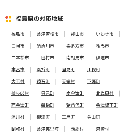
福島県の対応地域
福島市
会津若松市
郡山市
いわき市
白河市
須賀川市
喜多方市
相馬市
二本松市
田村市
南相馬市
伊達市
本宮市
桑折町
国見町
川俣町
大玉村
鏡石町
天栄村
下郷町
檜枝岐村
只見町
南会津町
北塩原村
西会津町
磐梯町
猪苗代町
会津坂下町
湯川村
柳津町
三島町
金山町
昭和村
会津美里町
西郷村
泉崎村