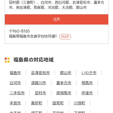
田村郡（三春町）、白河市、西白河郡、会津若松市、喜多方
市、南会津郡、耶麻郡、河沼郡、大沼郡、郡山市
住所
〒960-8165
福島県福島市吉倉字谷地18番1
MAP
福島県の対応地域
福島市
会津若松市
郡山市
いわき市
白河市
須賀川市
喜多方市
相馬市
二本松市
田村市
南相馬市
伊達市
本宮市
桑折町
国見町
川俣町