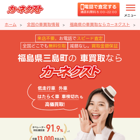
電話で査定する
通話料無料 8:00~22:00
メニュー
ホーム
全国の車買取情報
福島県の車買取ならカーネクスト
福島県三島町の車買取ならカーネ
来店不要。
お電話で
スピード査定
全国どこでも
無料引取
減額なし。
買取金額保証
の
なら
福島県三島町
車買取