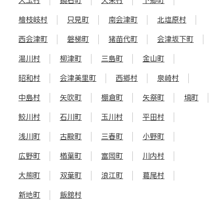
大玉村
鏡石町
天栄村
下郷町
檜枝岐村
只見町
南会津町
北塩原村
西会津町
磐梯町
猪苗代町
会津坂下町
湯川村
柳津町
三島町
金山町
昭和村
会津美里町
西郷村
泉崎村
中島村
矢吹町
棚倉町
矢祭町
塙町
鮫川村
石川町
玉川村
平田村
浅川町
古殿町
三春町
小野町
広野町
楢葉町
富岡町
川内村
大熊町
双葉町
浪江町
葛尾村
新地町
飯舘村