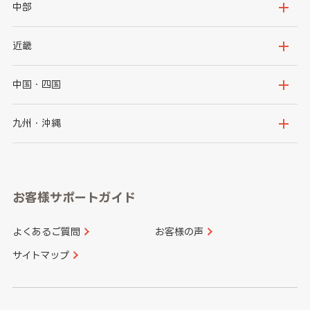
岩手県
宮城県
茨城県
栃木県
中部
秋田県
山形県
群馬県
埼玉県
新潟県
富山県
近畿
福島県
千葉県
東京都
石川県
福井県
大阪府
兵庫県
中国・四国
神奈川県
山梨県
長野県
京都府
滋賀県
鳥取県
島根県
九州・沖縄
岐阜県
静岡県
奈良県
三重県
岡山県
広島県
福岡県
佐賀県
愛知県
和歌山県
お客様サポートガイド
山口県
徳島県
長崎県
熊本県
よくあるご質問
お客様の声
香川県
愛媛県
大分県
宮崎県
サイトマップ
高知県
鹿児島県
沖縄県