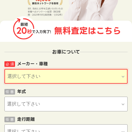
お車について
メーカー・車種
必 須
年式
任 意
走行距離
任 意