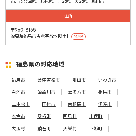
市、南会津郡、耶麻郡、河沼郡、大沼郡、郡山市
住所
〒960-8165
福島県福島市吉倉字谷地18番1
MAP
福島県の対応地域
福島市
会津若松市
郡山市
いわき市
白河市
須賀川市
喜多方市
相馬市
二本松市
田村市
南相馬市
伊達市
本宮市
桑折町
国見町
川俣町
大玉村
鏡石町
天栄村
下郷町