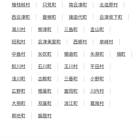
檜枝岐村
只見町
南会津町
北塩原村
西会津町
磐梯町
猪苗代町
会津坂下町
湯川村
柳津町
三島町
金山町
昭和村
会津美里町
西郷村
泉崎村
中島村
矢吹町
棚倉町
矢祭町
塙町
鮫川村
石川町
玉川村
平田村
浅川町
古殿町
三春町
小野町
広野町
楢葉町
富岡町
川内村
大熊町
双葉町
浪江町
葛尾村
新地町
飯舘村