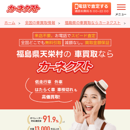
電話で査定する
通話料無料 8:00~22:00
メニュー
ホーム
全国の車買取情報
福島県の車買取ならカーネクスト
福島県天栄村の車買取ならカーネ
来店不要。
お電話で
スピード査定
全国どこでも
無料引取
減額なし。
買取金額保証
の
なら
福島県天栄村
車買取