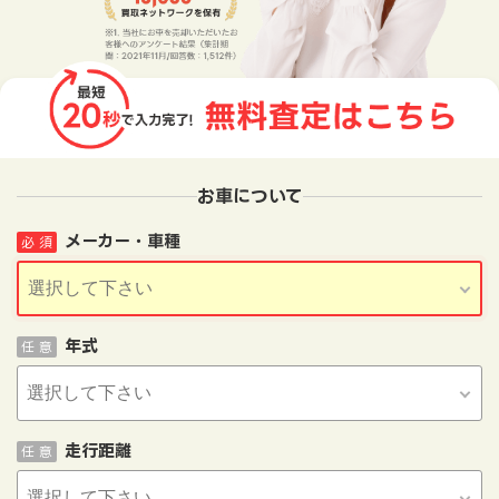
お車について
メーカー・車種
必 須
年式
任 意
走行距離
任 意