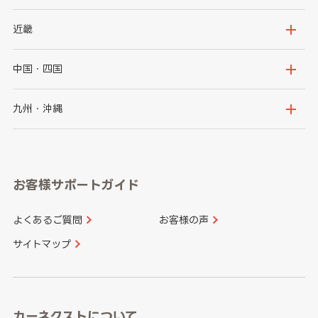
秋田県
山形県
群馬県
埼玉県
新潟県
富山県
近畿
福島県
千葉県
東京都
石川県
福井県
大阪府
兵庫県
中国・四国
神奈川県
山梨県
長野県
京都府
滋賀県
鳥取県
島根県
九州・沖縄
岐阜県
静岡県
奈良県
三重県
岡山県
広島県
福岡県
佐賀県
愛知県
和歌山県
お客様サポートガイド
山口県
徳島県
長崎県
熊本県
よくあるご質問
お客様の声
香川県
愛媛県
大分県
宮崎県
サイトマップ
高知県
鹿児島県
沖縄県
カーネクストについて