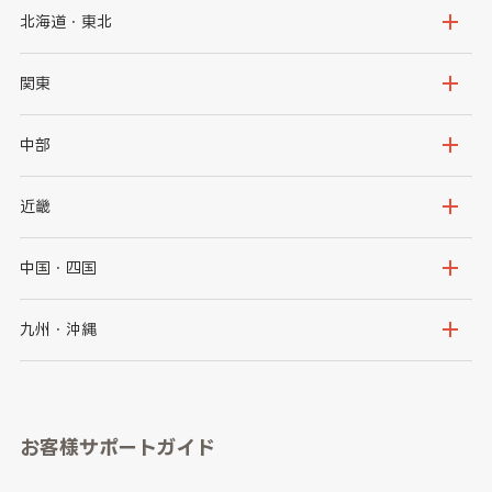
北海道・東北
北海道
青森県
関東
岩手県
宮城県
茨城県
栃木県
中部
秋田県
山形県
群馬県
埼玉県
新潟県
富山県
近畿
福島県
千葉県
東京都
石川県
福井県
大阪府
兵庫県
中国・四国
神奈川県
山梨県
長野県
京都府
滋賀県
鳥取県
島根県
九州・沖縄
岐阜県
静岡県
奈良県
三重県
岡山県
広島県
福岡県
佐賀県
愛知県
和歌山県
お客様サポートガイド
山口県
徳島県
長崎県
熊本県