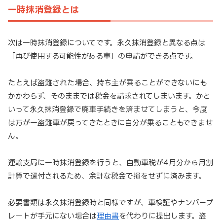
一時抹消登録とは
次は一時抹消登録についてです。永久抹消登録と異なる点は
「再び使用する可能性がある車」の申請ができる点です。
たとえば盗難された場合、持ち主が乗ることができないにも
かかわらず、そのままでは税金を請求されてしまいます。かと
いって永久抹消登録で廃車手続きを済ませてしまうと、今度
は万が一盗難車が戻ってきたときに自分が乗ることもできませ
ん。
運輸支局に一時抹消登録を行うと、自動車税が4月分から月割
計算で還付されるため、余計な税金で損をせずに済みます。
必要書類は永久抹消登録時と同様ですが、車検証やナンバープ
レートが手元にない場合は
理由書
を代わりに提出します。盗