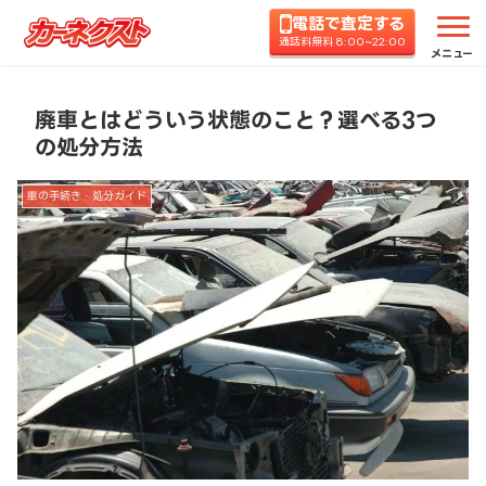
電話で査定する
ホーム
コラムTOP
車の手続き・処分ガイド
廃
通話料無料 8:00~22:00
メニュー
廃車とはどういう状態のこと？選べる3つ
の処分方法
車の手続き・処分ガイド