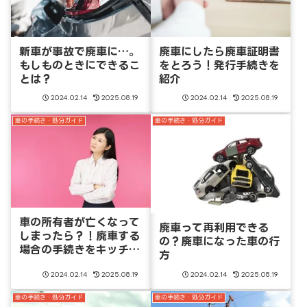
新車が事故で廃車に…。
廃車にしたら廃車証明書
もしものときにできるこ
をとろう！発行手続きを
とは？
紹介
2024.02.14
2025.08.19
2024.02.14
2025.08.19
車の手続き・処分ガイド
車の手続き・処分ガイド
車の所有者が亡くなって
廃車って再利用できる
しまったら？！廃車する
の？廃車になった車の行
場合の手続きをキッチリ
方
解説
2024.02.14
2025.08.19
2024.02.14
2025.08.19
車の手続き・処分ガイド
車の手続き・処分ガイド