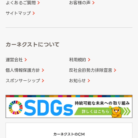
よくあるご質問
お客様の声
香川県
愛媛県
大分県
宮崎県
サイトマップ
高知県
鹿児島県
沖縄県
カーネクストについて
運営会社
利用規約
個人情報保護方針
反社会的勢力排除宣言
スポンサーシップ
お知らせ