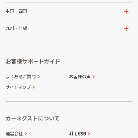
福島県
千葉県
東京都
石川県
福井県
大阪府
兵庫県
中国・四国
神奈川県
山梨県
長野県
京都府
滋賀県
鳥取県
島根県
九州・沖縄
岐阜県
静岡県
奈良県
三重県
岡山県
広島県
福岡県
佐賀県
愛知県
和歌山県
お客様サポートガイド
山口県
徳島県
長崎県
熊本県
よくあるご質問
お客様の声
香川県
愛媛県
大分県
宮崎県
サイトマップ
高知県
鹿児島県
沖縄県
カーネクストについて
運営会社
利用規約