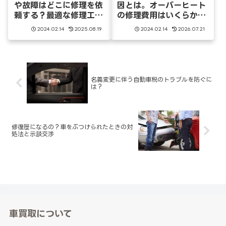
や故障はどこに修理を依
因とは。オーバーヒート
頼する？最適な修理工場
の修理費用はいくらかか
の選び方
るのか
2024.02.14
2025.08.19
2024.02.14
2026.07.21
名義変更に伴う自動車税のトラブルを防ぐに
は？
修復歴になるの？車をぶつけられたときの対
処法と示談交渉
車買取について