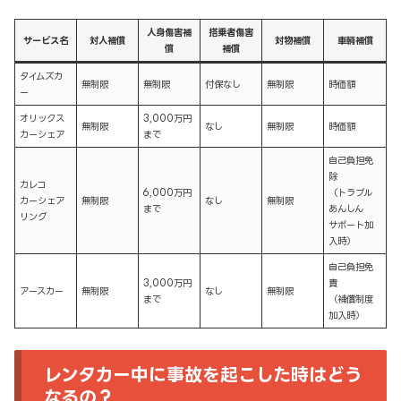
人身傷害補
搭乗者傷害
サービス名
対人補償
対物補償
車輛補償
償
補償
タイムズカ
無制限
無制限
付保なし
無制限
時価額
ー
オリックス
3,000万円
無制限
なし
無制限
時価額
カーシェア
まで
自己負担免
除
カレコ
6,000万円
（トラブル
カーシェア
無制限
なし
無制限
まで
あんしん
リング
サポート加
入時）
自己負担免
3,000万円
責
アースカー
無制限
なし
無制限
まで
（補償制度
加入時）
レンタカー中に事故を起こした時はどう
なるの？