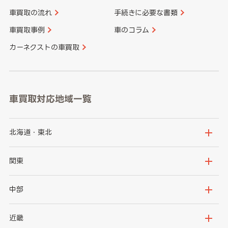
車買取の流れ
手続きに必要な書類
車買取事例
車のコラム
カーネクストの車買取
車買取対応地域一覧
北海道・東北
北海道
青森県
関東
岩手県
宮城県
茨城県
栃木県
中部
秋田県
山形県
群馬県
埼玉県
新潟県
富山県
近畿