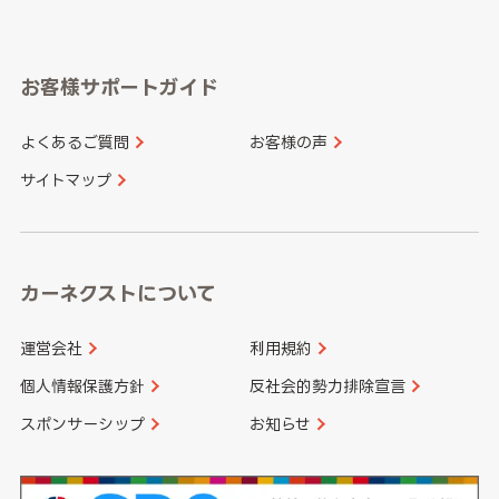
岐阜県
静岡県
奈良県
三重県
岡山県
広島県
福岡県
佐賀県
愛知県
和歌山県
お客様サポートガイド
山口県
徳島県
長崎県
熊本県
よくあるご質問
お客様の声
香川県
愛媛県
大分県
宮崎県
サイトマップ
高知県
鹿児島県
沖縄県
カーネクストについて
運営会社
利用規約
個人情報保護方針
反社会的勢力排除宣言
スポンサーシップ
お知らせ