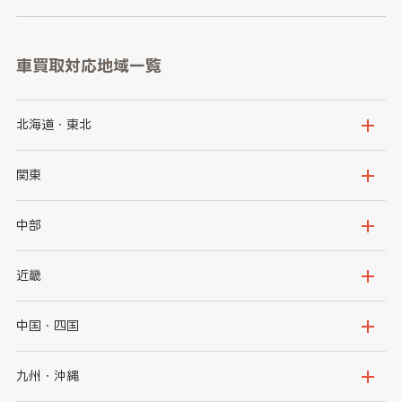
車買取対応地域一覧
北海道・東北
北海道
青森県
関東
岩手県
宮城県
茨城県
栃木県
中部
秋田県
山形県
群馬県
埼玉県
新潟県
富山県
近畿
福島県
千葉県
東京都
石川県
福井県
大阪府
兵庫県
中国・四国
神奈川県
山梨県
長野県
京都府
滋賀県
鳥取県
島根県
九州・沖縄