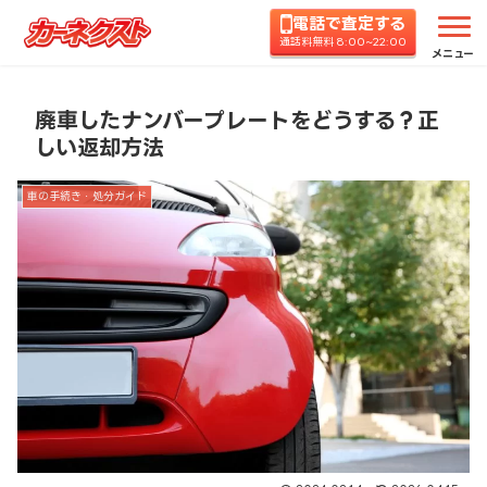
電話で査定する
ホーム
コラムTOP
車の手続き・処分ガイド
廃
通話料無料 8:00~22:00
メニュー
廃車したナンバープレートをどうする？正
しい返却方法
車の手続き・処分ガイド