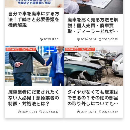
自分で車を廃車にする方
法！手続きと必要書類を
廃車を高く売る方法を解
徹底解説
説！個人売買・廃車買
取・ディーラーどれがい
いの？
2025.11.25
2024.02.14
2025.08.19
車の手続き・処分ガイド
車の手続き・処分ガイド
廃車業者にだまされたく
タイヤがなくても廃車は
ない人必見！悪徳業者の
できるの？その他の部品
特徴・対処法とは？
の取り外しについても解
説！
2024.02.14
2025.08.19
2024.02.14
2025.08.19