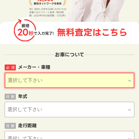
お車について
メーカー・車種
必 須
年式
任 意
走行距離
任 意