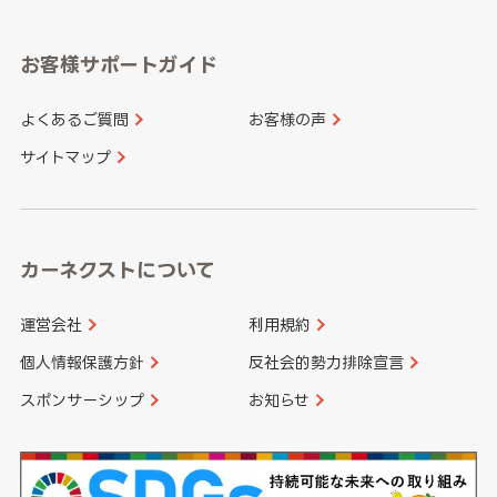
岡山県
広島県
福岡県
佐賀県
愛知県
和歌山県
お客様サポートガイド
山口県
徳島県
長崎県
熊本県
よくあるご質問
お客様の声
香川県
愛媛県
大分県
宮崎県
サイトマップ
高知県
鹿児島県
沖縄県
カーネクストについて
運営会社
利用規約
個人情報保護方針
反社会的勢力排除宣言
スポンサーシップ
お知らせ