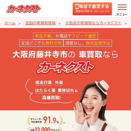
電話で査定する
通話料無料 8:00~22:00
メニュー
ホーム
全国の車買取情報
大阪府の車買取ならカーネクスト
大阪府藤井寺市の車買取ならカー
来店不要。
お電話で
スピード査定
全国どこでも
無料引取
減額なし。
買取金額保証
の
なら
大阪府藤井寺市
車買取