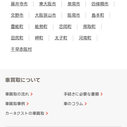
藤井寺市
東大阪市
泉南市
四條畷市
交野市
大阪狭山市
阪南市
島本町
豊能町
能勢町
忠岡町
熊取町
田尻町
岬町
太子町
河南町
千早赤阪村
車買取について
車買取の流れ
手続きに必要な書類
車買取事例
車のコラム
カーネクストの車買取