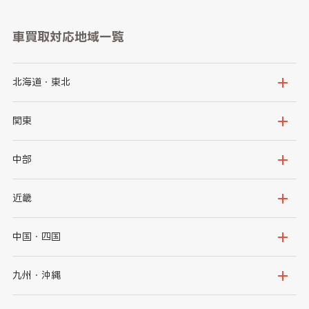
車買取対応地域一覧
北海道・東北
北海道
青森県
関東
岩手県
宮城県
茨城県
栃木県
中部
秋田県
山形県
群馬県
埼玉県
新潟県
富山県
近畿
福島県
千葉県
東京都
石川県
福井県
大阪府
兵庫県
中国・四国
神奈川県
山梨県
長野県
京都府
滋賀県
鳥取県
島根県
九州・沖縄
岐阜県
静岡県
奈良県
三重県