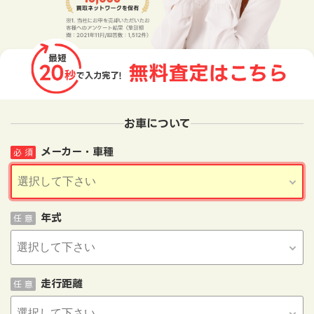
お車について
メーカー・車種
必 須
年式
任 意
走行距離
任 意