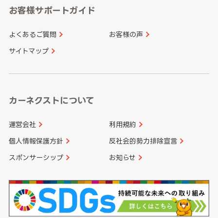
愛知県
和歌山県
お客様サポートガイド
山口県
徳島県
長崎県
熊本県
よくあるご質問
お客様の声
香川県
愛媛県
大分県
宮崎県
サイトマップ
高知県
鹿児島県
沖縄県
カーネクストについて
運営会社
利用規約
個人情報保護方針
反社会的勢力排除宣言
スポンサーシップ
お知らせ