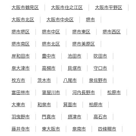
大阪市鶴見区
大阪市住之江区
大阪市平野区
大阪市北区
大阪市中央区
堺市
堺市堺区
堺市中区
堺市東区
堺市西区
堺市南区
堺市北区
堺市美原区
岸和田市
豊中市
池田市
吹田市
泉大津市
高槻市
貝塚市
守口市
枚方市
茨木市
八尾市
泉佐野市
富田林市
寝屋川市
河内長野市
松原市
大東市
和泉市
箕面市
柏原市
羽曳野市
門真市
摂津市
高石市
藤井寺市
東大阪市
泉南市
四條畷市