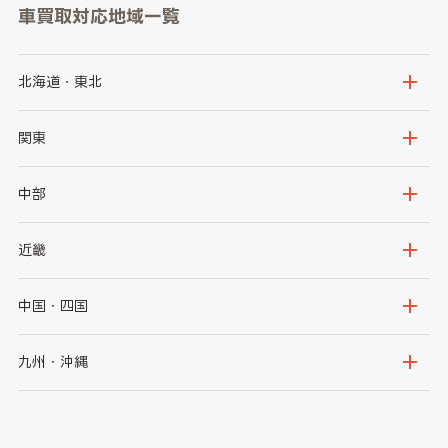
車買取対応地域一覧
北海道・東北
北海道
青森県
関東
岩手県
宮城県
茨城県
栃木県
中部
秋田県
山形県
群馬県
埼玉県
新潟県
富山県
近畿
福島県
千葉県
東京都
石川県
福井県
大阪府
兵庫県
中国・四国
神奈川県
山梨県
長野県
京都府
滋賀県
鳥取県
島根県
九州・沖縄
岐阜県
静岡県
奈良県
三重県
岡山県
広島県
福岡県
佐賀県