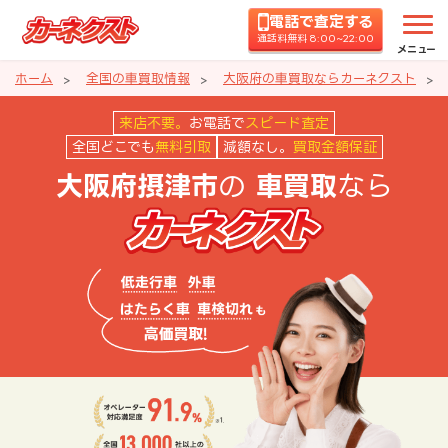
電話で査定する
通話料無料 8:00~22:00
メニュー
ホーム
全国の車買取情報
大阪府の車買取ならカーネクスト
大阪府摂津市の車買取ならカーネ
来店不要。
お電話で
スピード査定
全国どこでも
無料引取
減額なし。
買取金額保証
の
なら
大阪府摂津市
車買取