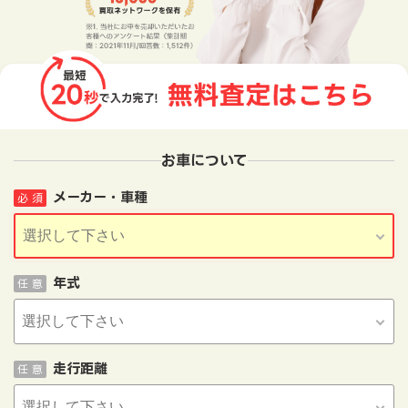
お車について
メーカー・車種
必 須
年式
任 意
走行距離
任 意