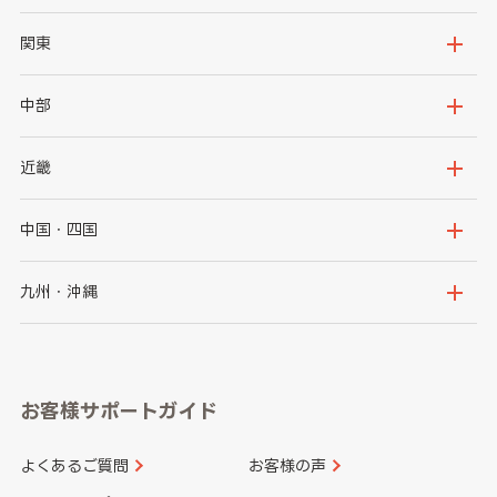
北海道
青森県
関東
岩手県
宮城県
茨城県
栃木県
中部
秋田県
山形県
群馬県
埼玉県
新潟県
富山県
近畿
福島県
千葉県
東京都
石川県
福井県
大阪府
兵庫県
中国・四国
神奈川県
山梨県
長野県
京都府
滋賀県
鳥取県
島根県
九州・沖縄
岐阜県
静岡県
奈良県
三重県
岡山県
広島県
福岡県
佐賀県
愛知県
和歌山県
お客様サポートガイド
山口県
徳島県
長崎県
熊本県
よくあるご質問
お客様の声
香川県
愛媛県
大分県
宮崎県