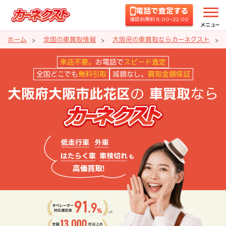
電話で査定する
通話料無料 8:00~22:00
メニュー
ホーム
全国の車買取情報
大阪府の車買取ならカーネクスト
大阪府大阪市此花区の車買取なら
来店不要。
お電話で
スピード査定
全国どこでも
無料引取
減額なし。
買取金額保証
の
なら
大阪府大阪市此花区
車買取