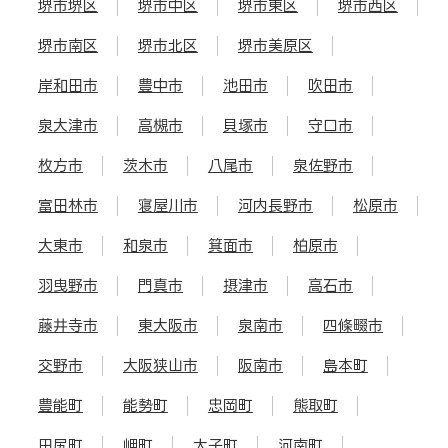
堺市堺区
堺市中区
堺市東区
堺市西区
堺市南区
堺市北区
堺市美原区
岸和田市
豊中市
池田市
吹田市
泉大津市
高槻市
貝塚市
守口市
枚方市
茨木市
八尾市
泉佐野市
富田林市
寝屋川市
河内長野市
松原市
大東市
和泉市
箕面市
柏原市
羽曳野市
門真市
摂津市
高石市
藤井寺市
東大阪市
泉南市
四條畷市
交野市
大阪狭山市
阪南市
島本町
豊能町
能勢町
忠岡町
熊取町
田尻町
岬町
太子町
河南町