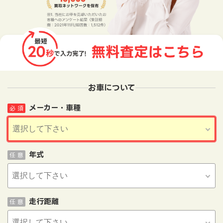
お車について
メーカー・車種
必 須
年式
任 意
走行距離
任 意