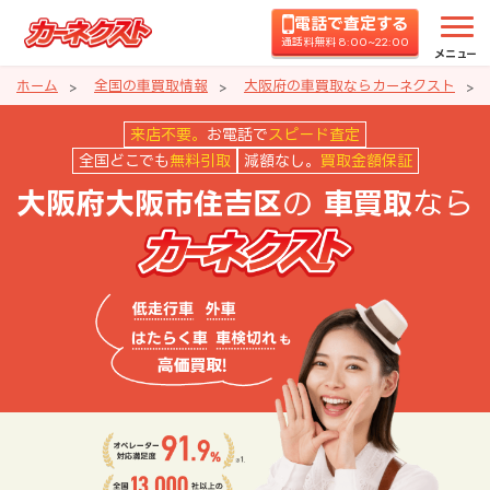
電話で査定する
通話料無料 8:00~22:00
メニュー
ホーム
全国の車買取情報
大阪府の車買取ならカーネクスト
大阪府大阪市住吉区の車買取なら
来店不要。
お電話で
スピード査定
全国どこでも
無料引取
減額なし。
買取金額保証
の
なら
大阪府大阪市住吉区
車買取