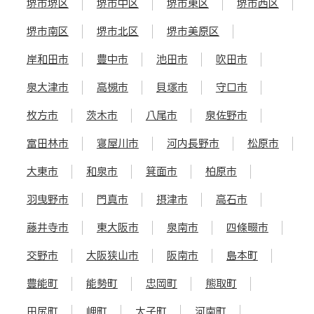
堺市堺区
堺市中区
堺市東区
堺市西区
堺市南区
堺市北区
堺市美原区
岸和田市
豊中市
池田市
吹田市
泉大津市
高槻市
貝塚市
守口市
枚方市
茨木市
八尾市
泉佐野市
富田林市
寝屋川市
河内長野市
松原市
大東市
和泉市
箕面市
柏原市
羽曳野市
門真市
摂津市
高石市
藤井寺市
東大阪市
泉南市
四條畷市
交野市
大阪狭山市
阪南市
島本町
豊能町
能勢町
忠岡町
熊取町
田尻町
岬町
太子町
河南町