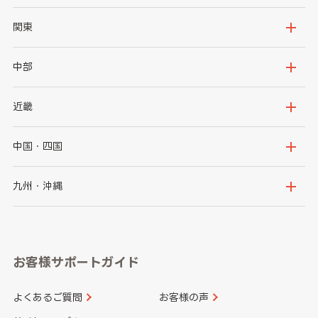
北海道
青森県
関東
岩手県
宮城県
茨城県
栃木県
中部
秋田県
山形県
群馬県
埼玉県
新潟県
富山県
近畿
福島県
千葉県
東京都
石川県
福井県
大阪府
兵庫県
中国・四国
神奈川県
山梨県
長野県
京都府
滋賀県
鳥取県
島根県
九州・沖縄
岐阜県
静岡県
奈良県
三重県
岡山県
広島県
福岡県
佐賀県
愛知県
和歌山県
お客様サポートガイド
山口県
徳島県
長崎県
熊本県
よくあるご質問
お客様の声
香川県
愛媛県
大分県
宮崎県