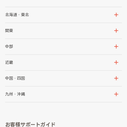
北海道・東北
北海道
青森県
関東
岩手県
宮城県
茨城県
栃木県
中部
秋田県
山形県
群馬県
埼玉県
新潟県
富山県
近畿
福島県
千葉県
東京都
石川県
福井県
大阪府
兵庫県
中国・四国
神奈川県
山梨県
長野県
京都府
滋賀県
鳥取県
島根県
九州・沖縄
岐阜県
静岡県
奈良県
三重県
岡山県
広島県
福岡県
佐賀県
愛知県
和歌山県
お客様サポートガイド
山口県
徳島県
長崎県
熊本県