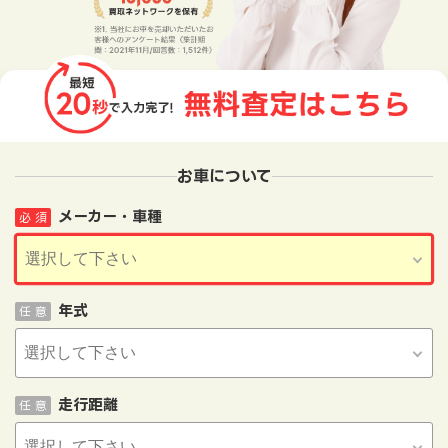
お車について
メーカー・車種
必 須
年式
任 意
走行距離
任 意