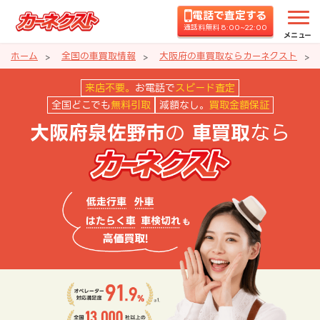
電話で査定する
通話料無料 8:00~22:00
メニュー
ホーム
全国の車買取情報
大阪府の車買取ならカーネクスト
大阪府泉佐野市の車買取ならカー
来店不要。
お電話で
スピード査定
全国どこでも
無料引取
減額なし。
買取金額保証
の
なら
大阪府泉佐野市
車買取