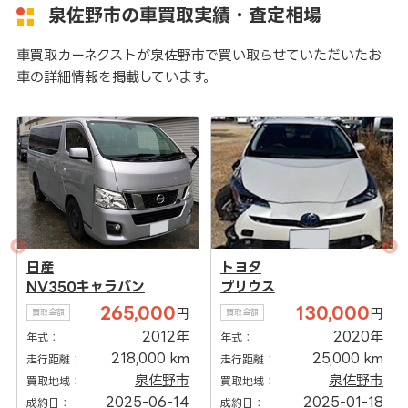
泉佐野市の車買取実績・査定相場
車買取カーネクストが泉佐野市で買い取らせていただいたお
車の詳細情報を掲載しています。
日産
トヨタ
NV350キャラバン
プリウス
265,000
130,000
円
円
買取金額
買取金額
2012年
2020年
年式：
年式：
218,000 km
25,000 km
走行距離：
走行距離：
泉佐野市
泉佐野市
買取地域：
買取地域：
2025-06-14
2025-01-18
成約日：
成約日：