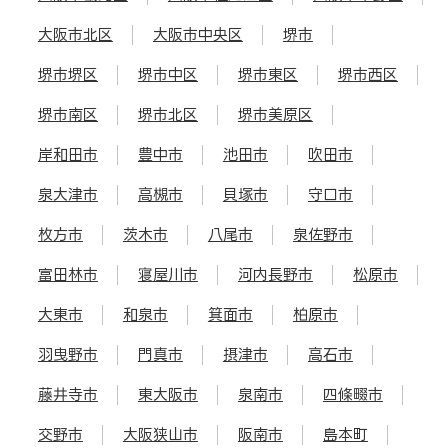
大阪市北区
大阪市中央区
堺市
堺市堺区
堺市中区
堺市東区
堺市西区
堺市南区
堺市北区
堺市美原区
岸和田市
豊中市
池田市
吹田市
泉大津市
高槻市
貝塚市
守口市
枚方市
茨木市
八尾市
泉佐野市
富田林市
寝屋川市
河内長野市
松原市
大東市
和泉市
箕面市
柏原市
羽曳野市
門真市
摂津市
高石市
藤井寺市
東大阪市
泉南市
四條畷市
交野市
大阪狭山市
阪南市
島本町