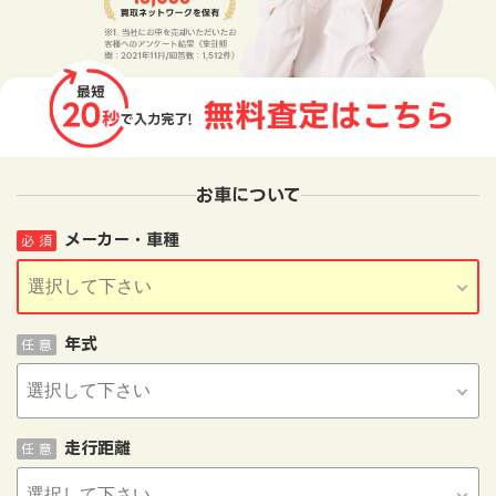
お車について
メーカー・車種
必 須
年式
任 意
走行距離
任 意