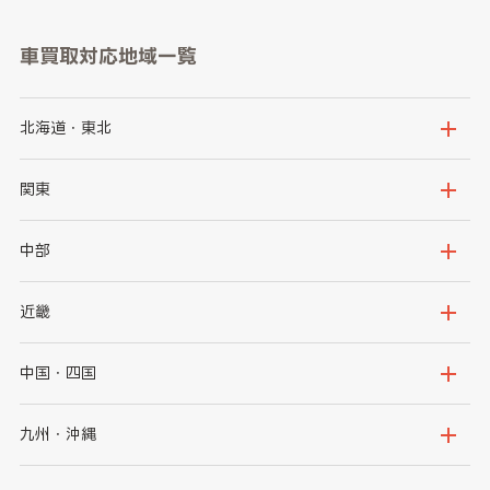
車買取対応地域一覧
北海道・東北
北海道
青森県
関東
岩手県
宮城県
茨城県
栃木県
中部
秋田県
山形県
群馬県
埼玉県
新潟県
富山県
近畿
福島県
千葉県
東京都
石川県
福井県
大阪府
兵庫県
中国・四国
神奈川県
山梨県
長野県
京都府
滋賀県
鳥取県
島根県
九州・沖縄
岐阜県
静岡県
奈良県
三重県