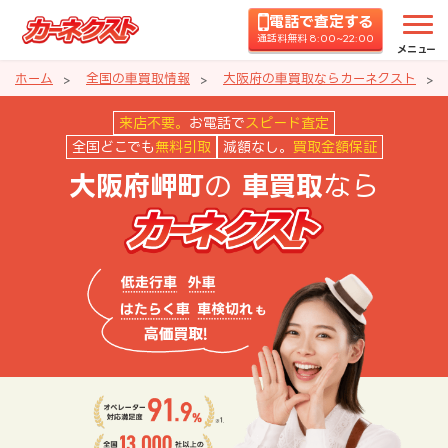
電話で査定する
通話料無料 8:00~22:00
メニュー
ホーム
全国の車買取情報
大阪府の車買取ならカーネクスト
大阪府岬町の車買取ならカーネク
来店不要。
お電話で
スピード査定
全国どこでも
無料引取
減額なし。
買取金額保証
の
なら
大阪府岬町
車買取