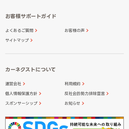
岡山県
広島県
福岡県
佐賀県
愛知県
和歌山県
お客様サポートガイド
山口県
徳島県
長崎県
熊本県
よくあるご質問
お客様の声
香川県
愛媛県
大分県
宮崎県
サイトマップ
高知県
鹿児島県
沖縄県
カーネクストについて
運営会社
利用規約
個人情報保護方針
反社会的勢力排除宣言
スポンサーシップ
お知らせ