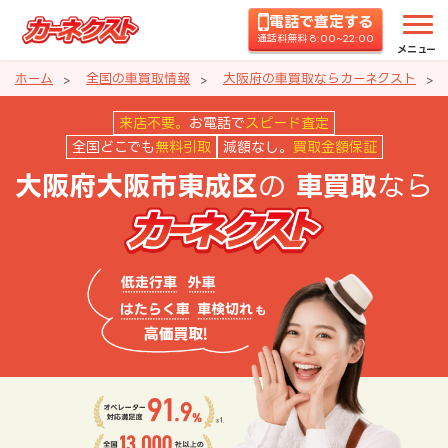
電話で査定する
通話料無料 8:00~22:00
メニュー
ホーム
全国の車買取情報
大阪府の車買取ならカーネクスト
大阪府大阪市東成区の車買取なら
来店不要。
お電話で
スピード査定
全国どこでも
無料引取
減額なし。
買取金額保証
の
なら
大阪府大阪市東成区
車買取