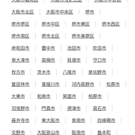
大阪市北区
大阪市中央区
堺市
堺市堺区
堺市中区
堺市東区
堺市西区
堺市南区
堺市北区
堺市美原区
岸和田市
豊中市
池田市
吹田市
泉大津市
高槻市
貝塚市
守口市
枚方市
茨木市
八尾市
泉佐野市
富田林市
寝屋川市
河内長野市
松原市
大東市
和泉市
箕面市
柏原市
羽曳野市
門真市
摂津市
高石市
藤井寺市
東大阪市
泉南市
四條畷市
交野市
大阪狭山市
阪南市
島本町