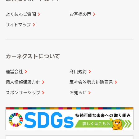
よくあるご質問
お客様の声
香川県
愛媛県
大分県
宮崎県
サイトマップ
高知県
鹿児島県
沖縄県
カーネクストについて
運営会社
利用規約
個人情報保護方針
反社会的勢力排除宣言
スポンサーシップ
お知らせ