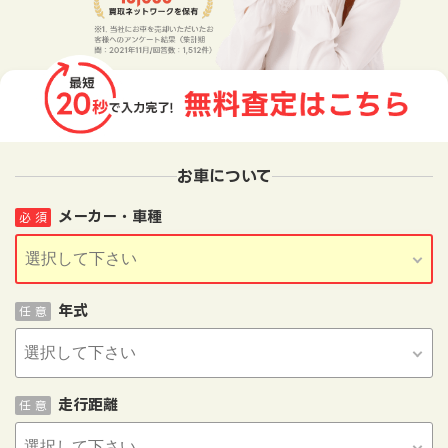
お車について
メーカー・車種
必 須
年式
任 意
走行距離
任 意