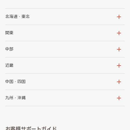
北海道・東北
北海道
青森県
関東
岩手県
宮城県
茨城県
栃木県
中部
秋田県
山形県
群馬県
埼玉県
新潟県
富山県
近畿
福島県
千葉県
東京都
石川県
福井県
大阪府
兵庫県
中国・四国
神奈川県
山梨県
長野県
京都府
滋賀県
鳥取県
島根県
九州・沖縄
岐阜県
静岡県
奈良県
三重県
岡山県
広島県
福岡県
佐賀県
愛知県
和歌山県
お客様サポートガイド
山口県
徳島県
長崎県
熊本県