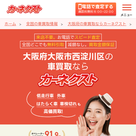
電話で査定する
通話料無料 8:00~22:00
メニュー
ホーム
全国の車買取情報
大阪府の車買取ならカーネクスト
大阪府大阪市西淀川区の車買取な
来店不要。
お電話で
スピード査定
全国どこでも
無料引取
減額なし。
買取金額保証
の
大阪府大阪市西淀川区
なら
車買取