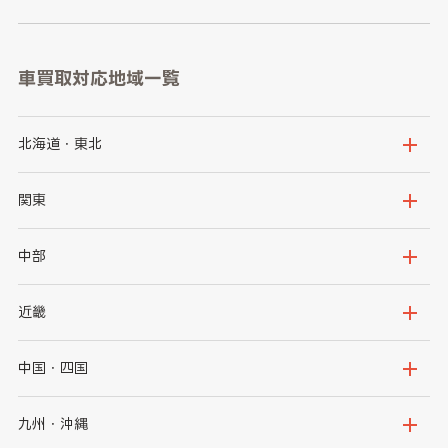
車買取対応地域一覧
北海道・東北
北海道
青森県
関東
岩手県
宮城県
茨城県
栃木県
中部
秋田県
山形県
群馬県
埼玉県
新潟県
富山県
近畿
福島県
千葉県
東京都
石川県
福井県
大阪府
兵庫県
中国・四国
神奈川県
山梨県
長野県
京都府
滋賀県
鳥取県
島根県
九州・沖縄