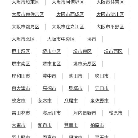
大阪市城東区
大阪市阿倍野区
大阪市住吉区
大阪市東住吉区
大阪市西成区
大阪市淀川区
大阪市鶴見区
大阪市住之江区
大阪市平野区
大阪市北区
大阪市中央区
堺市
堺市堺区
堺市中区
堺市東区
堺市西区
堺市南区
堺市北区
堺市美原区
岸和田市
豊中市
池田市
吹田市
泉大津市
高槻市
貝塚市
守口市
枚方市
茨木市
八尾市
泉佐野市
富田林市
寝屋川市
河内長野市
松原市
大東市
和泉市
箕面市
柏原市
羽曳野市
門真市
摂津市
高石市