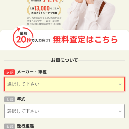
お車について
メーカー・車種
必 須
年式
任 意
走行距離
任 意