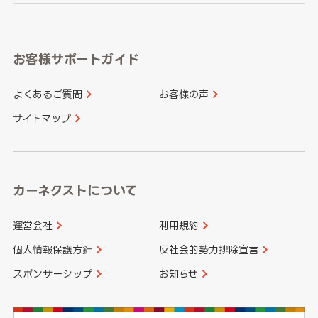
岐阜県
静岡県
奈良県
三重県
岡山県
広島県
福岡県
佐賀県
愛知県
和歌山県
お客様サポートガイド
山口県
徳島県
長崎県
熊本県
よくあるご質問
お客様の声
香川県
愛媛県
大分県
宮崎県
サイトマップ
高知県
鹿児島県
沖縄県
カーネクストについて
運営会社
利用規約
個人情報保護方針
反社会的勢力排除宣言
スポンサーシップ
お知らせ