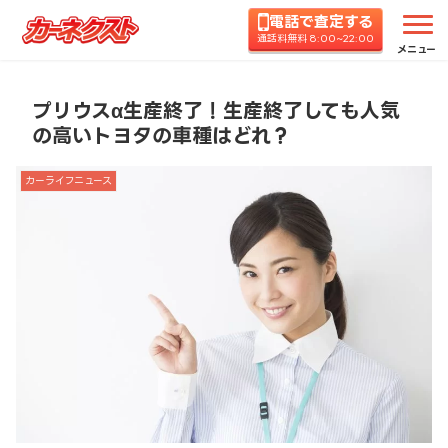
電話で査定する
ホーム
コラムTOP
カーライフニュース
プリウ
通話料無料 8:00~22:00
メニュー
プリウスα生産終了！生産終了しても人気
の高いトヨタの車種はどれ？
カーライフニュース