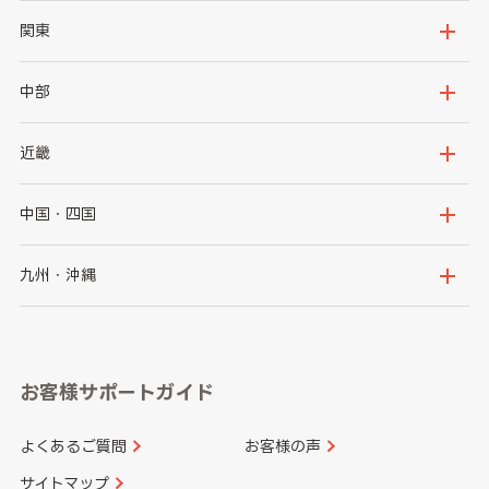
北海道
青森県
関東
岩手県
宮城県
茨城県
栃木県
中部
秋田県
山形県
群馬県
埼玉県
新潟県
富山県
近畿
福島県
千葉県
東京都
石川県
福井県
大阪府
兵庫県
中国・四国
神奈川県
山梨県
長野県
京都府
滋賀県
鳥取県
島根県
九州・沖縄
岐阜県
静岡県
奈良県
三重県
岡山県
広島県
福岡県
佐賀県
愛知県
和歌山県
お客様サポートガイド
山口県
徳島県
長崎県
熊本県
よくあるご質問
お客様の声
香川県
愛媛県
大分県
宮崎県
サイトマップ