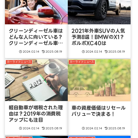
クリーンディーゼル車は
2021年外車SUVの人気
どんな人に向いている？
予測8選！BMWのX1？
クリーンディーゼル車の
ボルボXC40は
メリットとは
2024.02.14
2025.08.19
2024.02.14
2025.08.19
カーライフニュース
カーライフニュース
軽自動車が増税された理
車の資産価値はリセール
由は？2019年の消費税
バリューで決まる！
アップにも注目
2024.02.14
2025.08.19
2024.02.14
2025.08.19