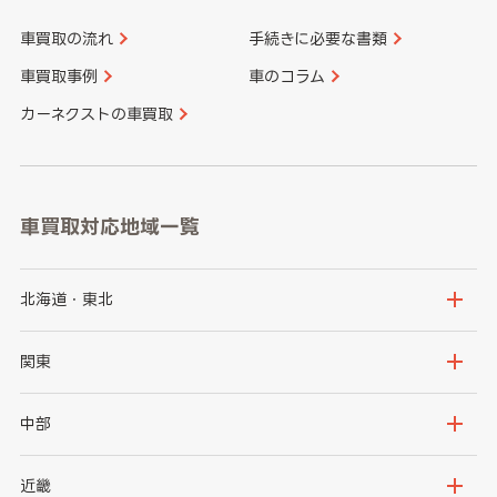
車買取の流れ
手続きに必要な書類
車買取事例
車のコラム
カーネクストの車買取
車買取対応地域一覧
北海道・東北
北海道
青森県
関東
岩手県
宮城県
茨城県
栃木県
中部
秋田県
山形県
群馬県
埼玉県
新潟県
富山県
近畿