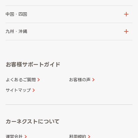
福島県
千葉県
東京都
石川県
福井県
大阪府
兵庫県
中国・四国
神奈川県
山梨県
長野県
京都府
滋賀県
鳥取県
島根県
九州・沖縄
岐阜県
静岡県
奈良県
三重県
岡山県
広島県
福岡県
佐賀県
愛知県
和歌山県
お客様サポートガイド
山口県
徳島県
長崎県
熊本県
よくあるご質問
お客様の声
香川県
愛媛県
大分県
宮崎県
サイトマップ
高知県
鹿児島県
沖縄県
カーネクストについて
運営会社
利用規約