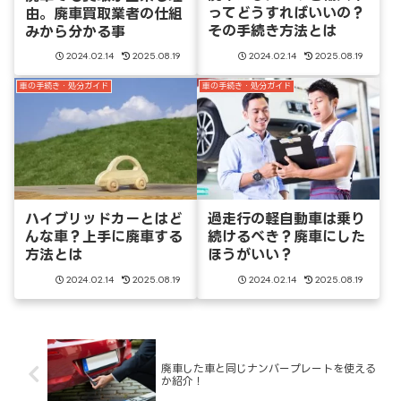
ってどうすればいいの？
由。廃車買取業者の仕組
その手続き方法とは
みから分かる事
2024.02.14
2025.08.19
2024.02.14
2025.08.19
車の手続き・処分ガイド
車の手続き・処分ガイド
ハイブリッドカーとはど
過走行の軽自動車は乗り
んな車？上手に廃車する
続けるべき？廃車にした
方法とは
ほうがいい？
2024.02.14
2025.08.19
2024.02.14
2025.08.19
廃車した車と同じナンバープレートを使える
か紹介！