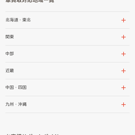
車買取対応地域一覧
北海道・東北
北海道
青森県
関東
岩手県
宮城県
茨城県
栃木県
中部
秋田県
山形県
群馬県
埼玉県
新潟県
富山県
近畿
福島県
千葉県
東京都
石川県
福井県
大阪府
兵庫県
中国・四国
神奈川県
山梨県
長野県
京都府
滋賀県
鳥取県
島根県
九州・沖縄
岐阜県
静岡県
奈良県
三重県
岡山県
広島県
福岡県
佐賀県
愛知県
和歌山県