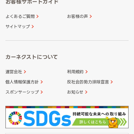
お客様サポートガイド
山口県
徳島県
長崎県
熊本県
よくあるご質問
お客様の声
香川県
愛媛県
大分県
宮崎県
サイトマップ
高知県
鹿児島県
沖縄県
カーネクストについて
運営会社
利用規約
個人情報保護方針
反社会的勢力排除宣言
スポンサーシップ
お知らせ