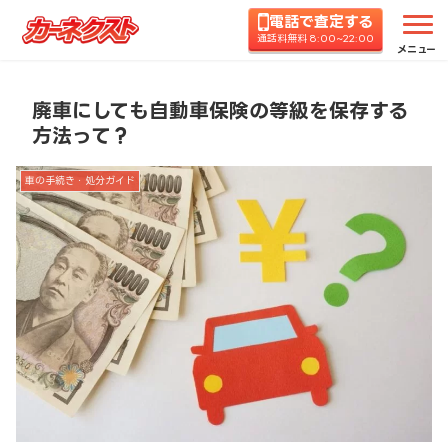
電話で査定する
ホーム
コラムTOP
車の手続き・処分ガイド
廃
通話料無料 8:00~22:00
メニュー
廃車にしても自動車保険の等級を保存する
方法って？
車の手続き・処分ガイド