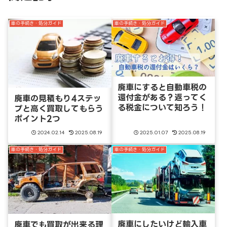
車の手続き・処分ガイド
車の手続き・処分ガイド
廃車にすると自動車税の
還付金がある？返ってく
廃車の見積もり4ステッ
る税金について知ろう！
プと高く買取してもらう
ポイント2つ
2024.02.14
2025.08.19
2025.01.07
2025.08.19
車の手続き・処分ガイド
車の手続き・処分ガイド
廃車にしたいけど輸入車
廃車でも買取が出来る理