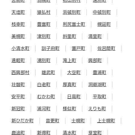
苫前町
羽幌町
初山別村
遠別町
天塩町
猿払村
浜頓別町
中頓別町
枝幸町
豊富町
利尻富士町
幌延町
美幌町
津別町
斜里町
清里町
小清水町
訓子府町
置戸町
佐呂間町
遠軽町
湧別町
滝上町
興部町
西興部村
雄武町
大空町
豊浦町
壮瞥町
白老町
厚真町
洞爺湖町
安平町
むかわ町
日高町
平取町
新冠町
浦河町
様似町
えりも町
新ひだか町
音更町
士幌町
上士幌町
鹿追町
新得町
清水町
芽室町