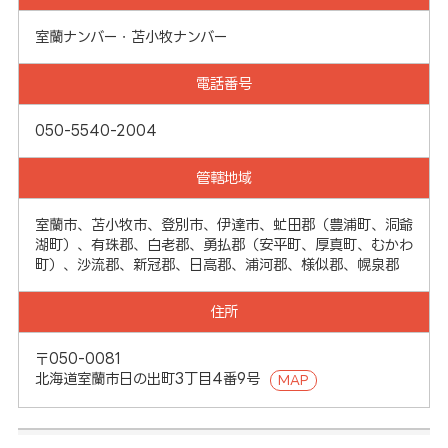
室蘭ナンバー・苫小牧ナンバー
電話番号
050-5540-2004
管轄地域
室蘭市、苫小牧市、登別市、伊達市、虻田郡（豊浦町、洞爺
湖町）、有珠郡、白老郡、勇払郡（安平町、厚真町、むかわ
町）、沙流郡、新冠郡、日高郡、浦河郡、様似郡、幌泉郡
住所
〒050-0081
北海道室蘭市日の出町3丁目4番9号
MAP