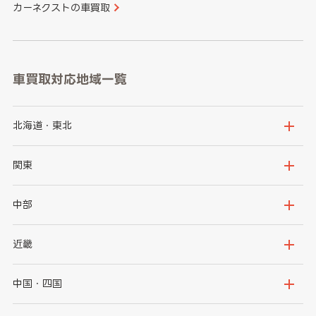
カーネクストの車買取
車買取対応地域一覧
北海道・東北
北海道
青森県
関東
岩手県
宮城県
茨城県
栃木県
中部
秋田県
山形県
群馬県
埼玉県
新潟県
富山県
近畿
福島県
千葉県
東京都
石川県
福井県
大阪府
兵庫県
中国・四国
神奈川県