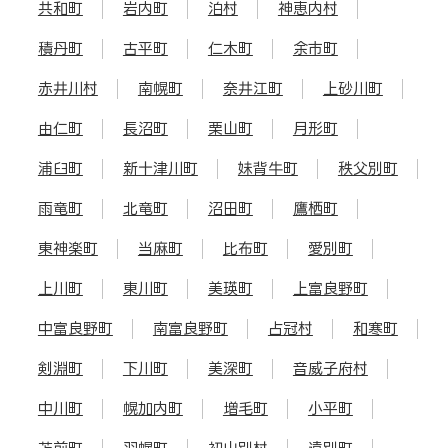
共和町
岩内町
泊村
神恵内村
積丹町
古平町
仁木町
余市町
赤井川村
南幌町
奈井江町
上砂川町
由仁町
長沼町
栗山町
月形町
浦臼町
新十津川町
妹背牛町
秩父別町
雨竜町
北竜町
沼田町
鷹栖町
東神楽町
当麻町
比布町
愛別町
上川町
東川町
美瑛町
上富良野町
中富良野町
南富良野町
占冠村
和寒町
剣淵町
下川町
美深町
音威子府村
中川町
幌加内町
増毛町
小平町