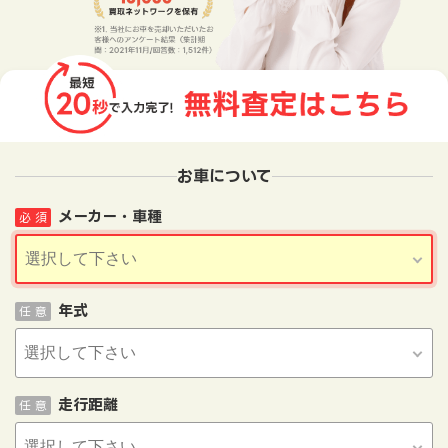
お車について
メーカー・車種
必 須
年式
任 意
走行距離
任 意