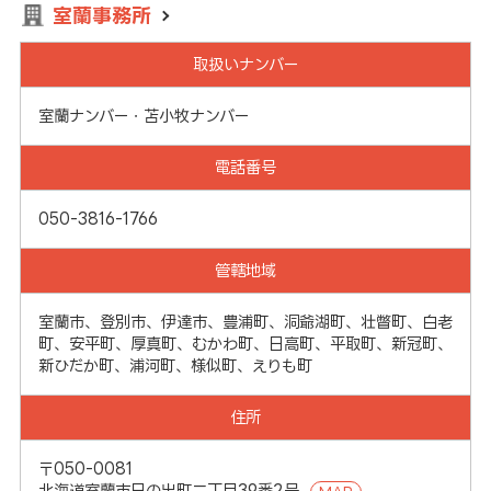
室蘭事務所
取扱いナンバー
室蘭ナンバー・苫小牧ナンバー
電話番号
050-3816-1766
管轄地域
室蘭市、登別市、伊達市、豊浦町、洞爺湖町、壮瞥町、白老
町、安平町、厚真町、むかわ町、日高町、平取町、新冠町、
新ひだか町、浦河町、様似町、えりも町
住所
〒050-0081
北海道室蘭市日の出町二丁目39番2号