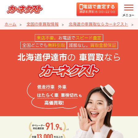
電話で査定する
通話料無料 8:00~22:00
メニュー
ホーム
全国の車買取情報
北海道の車買取ならカーネクスト
北海道伊達市の車買取ならカーネ
来店不要。
お電話で
スピード査定
全国どこでも
無料引取
減額なし。
買取金額保証
の
なら
北海道伊達市
車買取