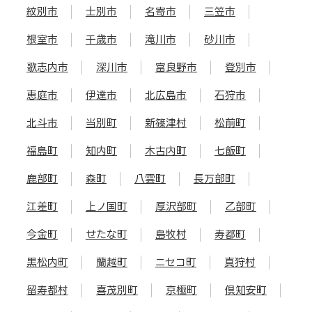
紋別市
士別市
名寄市
三笠市
根室市
千歳市
滝川市
砂川市
歌志内市
深川市
富良野市
登別市
恵庭市
伊達市
北広島市
石狩市
北斗市
当別町
新篠津村
松前町
福島町
知内町
木古内町
七飯町
鹿部町
森町
八雲町
長万部町
江差町
上ノ国町
厚沢部町
乙部町
今金町
せたな町
島牧村
寿都町
黒松内町
蘭越町
ニセコ町
真狩村
留寿都村
喜茂別町
京極町
倶知安町