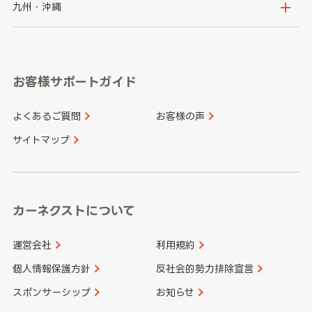
山梨県
長野県
京都府
滋賀県
鳥取県
島根県
九州・沖縄
岐阜県
静岡県
奈良県
三重県
岡山県
広島県
福岡県
佐賀県
愛知県
和歌山県
お客様サポートガイド
山口県
徳島県
長崎県
熊本県
よくあるご質問
お客様の声
香川県
愛媛県
大分県
宮崎県
サイトマップ
高知県
鹿児島県
沖縄県
カーネクストについて
運営会社
利用規約
個人情報保護方針
反社会的勢力排除宣言
スポンサーシップ
お知らせ