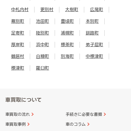
中札内村
更別村
大樹町
広尾町
幕別町
池田町
豊頃町
本別町
足寄町
陸別町
浦幌町
釧路町
厚岸町
浜中町
標茶町
弟子屈町
鶴居村
白糠町
別海町
中標津町
標津町
羅臼町
車買取について
車買取の流れ
手続きに必要な書類
車買取事例
車のコラム