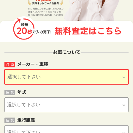
お車について
メーカー・車種
必 須
年式
任 意
走行距離
任 意