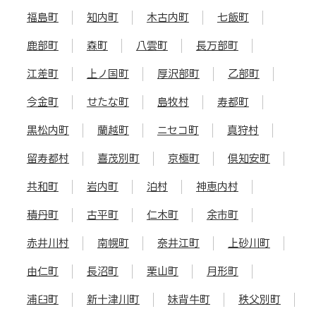
福島町
知内町
木古内町
七飯町
鹿部町
森町
八雲町
長万部町
江差町
上ノ国町
厚沢部町
乙部町
今金町
せたな町
島牧村
寿都町
黒松内町
蘭越町
ニセコ町
真狩村
留寿都村
喜茂別町
京極町
倶知安町
共和町
岩内町
泊村
神恵内村
積丹町
古平町
仁木町
余市町
赤井川村
南幌町
奈井江町
上砂川町
由仁町
長沼町
栗山町
月形町
浦臼町
新十津川町
妹背牛町
秩父別町