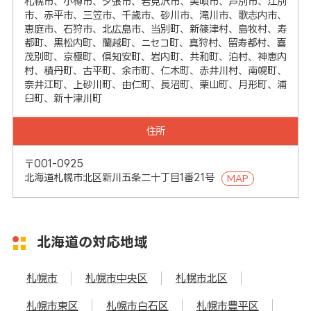
札幌市、小樽市、夕張市、岩見沢市、美唄市、芦別市、江別
市、赤平市、三笠市、千歳市、砂川市、滝川市、歌志内市、
恵庭市、石狩市、北広島市、当別町、新篠津村、島牧村、寿
都町、黒松内町、蘭越町、ニセコ町、真狩村、留寿都村、喜
茂別町、京極町、倶知安町、岩内町、共和町、泊村、神恵内
村、積丹町、古平町、余市町、仁木町、赤井川村、南幌町、
奈井江町、上砂川町、由仁町、長沼町、栗山町、月形町、浦
臼町、新十津川町
住所
〒001-0925
北海道札幌市北区新川五条二十丁目1番21号
MAP
北海道の対応地域
札幌市
札幌市中央区
札幌市北区
札幌市東区
札幌市白石区
札幌市豊平区