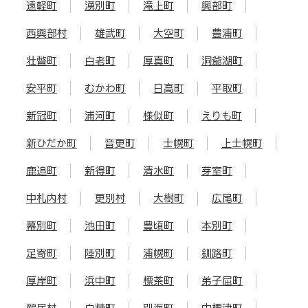
遠軽町
湧別町
滝上町
興部町
西興部村
雄武町
大空町
豊浦町
壮瞥町
白老町
厚真町
洞爺湖町
安平町
むかわ町
日高町
平取町
新冠町
浦河町
様似町
えりも町
新ひだか町
音更町
士幌町
上士幌町
鹿追町
新得町
清水町
芽室町
中札内村
更別村
大樹町
広尾町
幕別町
池田町
豊頃町
本別町
足寄町
陸別町
浦幌町
釧路町
厚岸町
浜中町
標茶町
弟子屈町