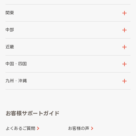
北海道
青森県
関東
岩手県
宮城県
茨城県
栃木県
中部
秋田県
山形県
群馬県
埼玉県
新潟県
富山県
近畿
福島県
千葉県
東京都
石川県
福井県
大阪府
兵庫県
中国・四国
神奈川県
山梨県
長野県
京都府
滋賀県
鳥取県
島根県
九州・沖縄
岐阜県
静岡県
奈良県
三重県
岡山県
広島県
福岡県
佐賀県
愛知県
和歌山県
お客様サポートガイド
山口県
徳島県
長崎県
熊本県
よくあるご質問
お客様の声
香川県
愛媛県
大分県
宮崎県