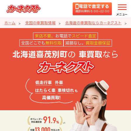
電話で査定する
通話料無料 8:00~22:00
メニュー
ホーム
全国の車買取情報
北海道の車買取ならカーネクスト
北海道喜茂別町の車買取ならカー
来店不要。
お電話で
スピード査定
全国どこでも
無料引取
減額なし。
買取金額保証
の
なら
北海道喜茂別町
車買取