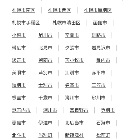
札幌市南区
札幌市西区
札幌市厚別区
札幌市手稲区
札幌市清田区
函館市
小樽市
旭川市
室蘭市
釧路市
帯広市
北見市
夕張市
岩見沢市
網走市
留萌市
苫小牧市
稚内市
美唄市
芦別市
江別市
赤平市
紋別市
士別市
名寄市
三笠市
根室市
千歳市
滝川市
砂川市
歌志内市
深川市
富良野市
登別市
恵庭市
伊達市
北広島市
石狩市
北斗市
当別町
新篠津村
松前町