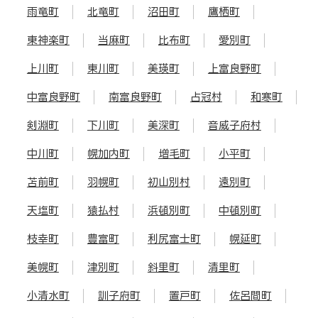
雨竜町
北竜町
沼田町
鷹栖町
東神楽町
当麻町
比布町
愛別町
上川町
東川町
美瑛町
上富良野町
中富良野町
南富良野町
占冠村
和寒町
剣淵町
下川町
美深町
音威子府村
中川町
幌加内町
増毛町
小平町
苫前町
羽幌町
初山別村
遠別町
天塩町
猿払村
浜頓別町
中頓別町
枝幸町
豊富町
利尻富士町
幌延町
美幌町
津別町
斜里町
清里町
小清水町
訓子府町
置戸町
佐呂間町