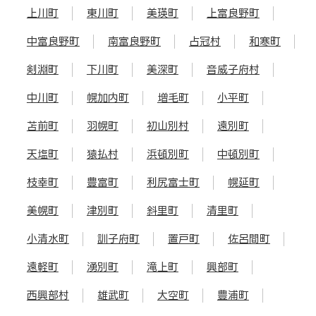
上川町
東川町
美瑛町
上富良野町
中富良野町
南富良野町
占冠村
和寒町
剣淵町
下川町
美深町
音威子府村
中川町
幌加内町
増毛町
小平町
苫前町
羽幌町
初山別村
遠別町
天塩町
猿払村
浜頓別町
中頓別町
枝幸町
豊富町
利尻富士町
幌延町
美幌町
津別町
斜里町
清里町
小清水町
訓子府町
置戸町
佐呂間町
遠軽町
湧別町
滝上町
興部町
西興部村
雄武町
大空町
豊浦町