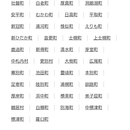
壮瞥町
白老町
厚真町
洞爺湖町
安平町
むかわ町
日高町
平取町
新冠町
浦河町
様似町
えりも町
新ひだか町
音更町
士幌町
上士幌町
鹿追町
新得町
清水町
芽室町
中札内村
更別村
大樹町
広尾町
幕別町
池田町
豊頃町
本別町
足寄町
陸別町
浦幌町
釧路町
厚岸町
浜中町
標茶町
弟子屈町
鶴居村
白糠町
別海町
中標津町
標津町
羅臼町