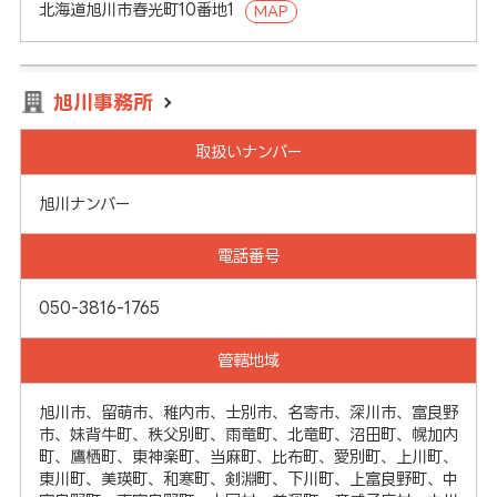
北海道旭川市春光町10番地1
MAP
旭川事務所
取扱いナンバー
旭川ナンバー
電話番号
050-3816-1765
管轄地域
旭川市、留萌市、稚内市、士別市、名寄市、深川市、富良野
市、妹背牛町、秩父別町、雨竜町、北竜町、沼田町、幌加内
町、鷹栖町、東神楽町、当麻町、比布町、愛別町、上川町、
東川町、美瑛町、和寒町、剣淵町、下川町、上富良野町、中