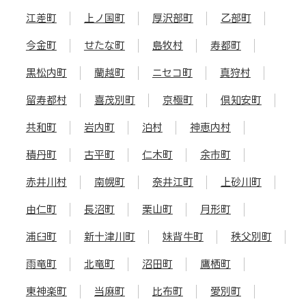
江差町
上ノ国町
厚沢部町
乙部町
今金町
せたな町
島牧村
寿都町
黒松内町
蘭越町
ニセコ町
真狩村
留寿都村
喜茂別町
京極町
倶知安町
共和町
岩内町
泊村
神恵内村
積丹町
古平町
仁木町
余市町
赤井川村
南幌町
奈井江町
上砂川町
由仁町
長沼町
栗山町
月形町
浦臼町
新十津川町
妹背牛町
秩父別町
雨竜町
北竜町
沼田町
鷹栖町
東神楽町
当麻町
比布町
愛別町