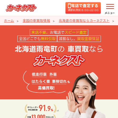
電話で査定する
通話料無料 8:00~22:00
メニュー
ホーム
全国の車買取情報
北海道の車買取ならカーネクスト
北海道雨竜町の車買取ならカーネ
来店不要。
お電話で
スピード査定
全国どこでも
無料引取
減額なし。
買取金額保証
の
なら
北海道雨竜町
車買取