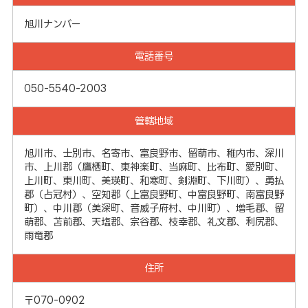
旭川ナンバー
電話番号
050-5540-2003
管轄地域
旭川市、士別市、名寄市、富良野市、留萌市、稚内市、深川
市、上川郡（鷹栖町、東神楽町、当麻町、比布町、愛別町、
上川町、東川町、美瑛町、和寒町、剣淵町、下川町）、勇払
郡（占冠村）、空知郡（上富良野町、中富良野町、南富良野
町）、中川郡（美深町、音威子府村、中川町）、増毛郡、留
萌郡、苫前郡、天塩郡、宗谷郡、枝幸郡、礼文郡、利尻郡、
雨竜郡
住所
〒070-0902