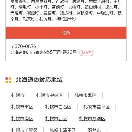
富良野町、南富良野町、占冠村、美深町、音威子府村、中川
町、増毛町、小平町、苫前町、羽幌町、初山別村、遠別町、
天塩町、幌延町、豊富町、猿払村、浜頓別町、中頓別町、枝
幸町、礼文町、利尻町、利尻富士町
住所
〒070-0876
北海道旭川市春光6条5丁目1番23号
MAP
北海道の対応地域
札幌市
札幌市中央区
札幌市北区
札幌市東区
札幌市白石区
札幌市豊平区
札幌市南区
札幌市西区
札幌市厚別区
札幌市手稲区
札幌市清田区
函館市