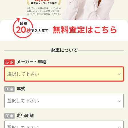
お車について
メーカー・車種
必 須
年式
任 意
走行距離
任 意