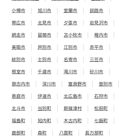
小樽市
旭川市
室蘭市
釧路市
帯広市
北見市
夕張市
岩見沢市
網走市
留萌市
苫小牧市
稚内市
美唄市
芦別市
江別市
赤平市
紋別市
士別市
名寄市
三笠市
根室市
千歳市
滝川市
砂川市
歌志内市
深川市
富良野市
登別市
恵庭市
伊達市
北広島市
石狩市
北斗市
当別町
新篠津村
松前町
福島町
知内町
木古内町
七飯町
鹿部町
森町
八雲町
長万部町