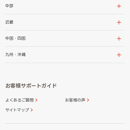
岩手県
宮城県
茨城県
栃木県
中部
秋田県
山形県
群馬県
埼玉県
新潟県
富山県
近畿
福島県
千葉県
東京都
石川県
福井県
大阪府
兵庫県
中国・四国
神奈川県
山梨県
長野県
京都府
滋賀県
鳥取県
島根県
九州・沖縄
岐阜県
静岡県
奈良県
三重県
岡山県
広島県
福岡県
佐賀県
愛知県
和歌山県
お客様サポートガイド
山口県
徳島県
長崎県
熊本県
よくあるご質問
お客様の声
香川県
愛媛県
大分県
宮崎県
サイトマップ
高知県
鹿児島県
沖縄県