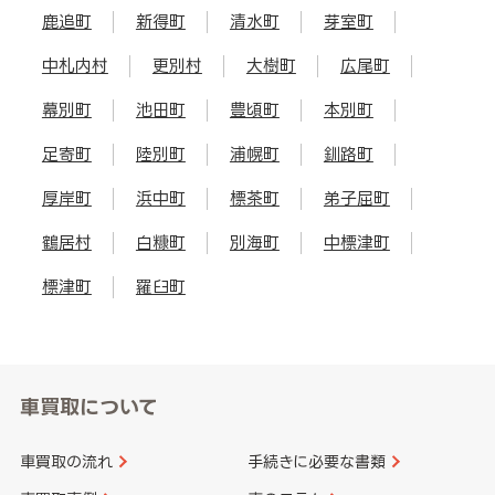
鹿追町
新得町
清水町
芽室町
中札内村
更別村
大樹町
広尾町
幕別町
池田町
豊頃町
本別町
足寄町
陸別町
浦幌町
釧路町
厚岸町
浜中町
標茶町
弟子屈町
鶴居村
白糠町
別海町
中標津町
標津町
羅臼町
車買取について
車買取の流れ
手続きに必要な書類