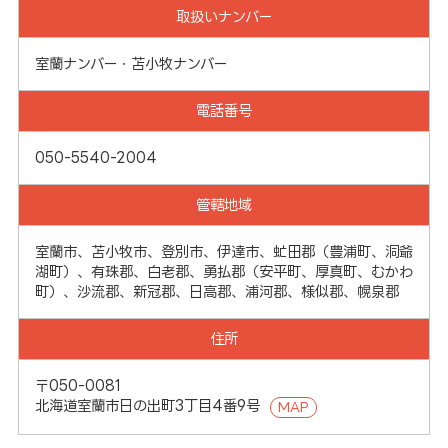
取扱いナンバー
室蘭ナンバー・苫小牧ナンバー
電話番号
050-5540-2004
管轄地域
室蘭市、苫小牧市、登別市、伊達市、虻田郡（豊浦町、洞爺
湖町）、有珠郡、白老郡、勇払郡（安平町、厚真町、むかわ
町）、沙流郡、新冠郡、日高郡、浦河郡、様似郡、幌泉郡
住所
〒050-0081
北海道室蘭市日の出町3丁目4番9号
MAP