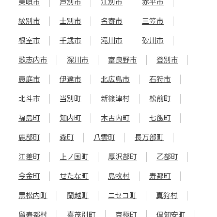
美唄市
芦別市
江別市
赤平市
紋別市
士別市
名寄市
三笠市
根室市
千歳市
滝川市
砂川市
歌志内市
深川市
富良野市
登別市
恵庭市
伊達市
北広島市
石狩市
北斗市
当別町
新篠津村
松前町
福島町
知内町
木古内町
七飯町
鹿部町
森町
八雲町
長万部町
江差町
上ノ国町
厚沢部町
乙部町
今金町
せたな町
島牧村
寿都町
黒松内町
蘭越町
ニセコ町
真狩村
留寿都村
喜茂別町
京極町
倶知安町