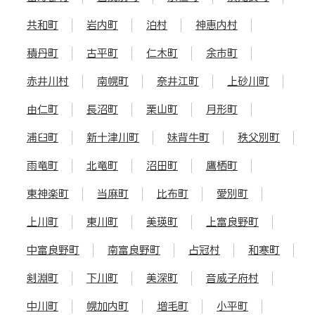
共和町
岩内町
泊村
神恵内村
積丹町
古平町
仁木町
余市町
赤井川村
南幌町
奈井江町
上砂川町
由仁町
長沼町
栗山町
月形町
浦臼町
新十津川町
妹背牛町
秩父別町
雨竜町
北竜町
沼田町
鷹栖町
東神楽町
当麻町
比布町
愛別町
上川町
東川町
美瑛町
上富良野町
中富良野町
南富良野町
占冠村
和寒町
剣淵町
下川町
美深町
音威子府村
中川町
幌加内町
増毛町
小平町