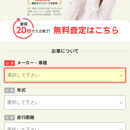
お車について
メーカー・車種
必 須
年式
任 意
走行距離
任 意