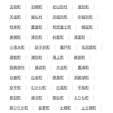
苫前町
羽幌町
初山別村
遠別町
天塩町
猿払村
浜頓別町
中頓別町
枝幸町
豊富町
利尻富士町
幌延町
美幌町
津別町
斜里町
清里町
小清水町
訓子府町
置戸町
佐呂間町
遠軽町
湧別町
滝上町
興部町
西興部村
雄武町
大空町
豊浦町
壮瞥町
白老町
厚真町
洞爺湖町
安平町
むかわ町
日高町
平取町
新冠町
浦河町
様似町
えりも町
新ひだか町
音更町
士幌町
上士幌町