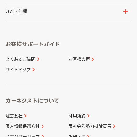
神奈川県
山梨県
長野県
京都府
滋賀県
鳥取県
島根県
九州・沖縄
岐阜県
静岡県
奈良県
三重県
岡山県
広島県
福岡県
佐賀県
愛知県
和歌山県
お客様サポートガイド
山口県
徳島県
長崎県
熊本県
よくあるご質問
お客様の声
香川県
愛媛県
大分県
宮崎県
サイトマップ
高知県
鹿児島県
沖縄県
カーネクストについて
運営会社
利用規約
個人情報保護方針
反社会的勢力排除宣言
スポンサーシップ
お知らせ