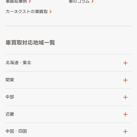
車買取事例
車のコラム
カーネクストの車買取
車買取対応地域一覧
北海道・東北
北海道
青森県
関東
岩手県
宮城県
茨城県
栃木県
中部
秋田県
山形県
群馬県
埼玉県
新潟県
富山県
近畿
福島県
千葉県
東京都
石川県
福井県
大阪府
兵庫県
中国・四国