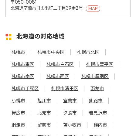
〒050-0081
北海道室蘭市日の出町二丁目39番2号
MAP
北海道の対応地域
札幌市
札幌市中央区
札幌市北区
札幌市東区
札幌市白石区
札幌市豊平区
札幌市南区
札幌市西区
札幌市厚別区
札幌市手稲区
札幌市清田区
函館市
小樽市
旭川市
室蘭市
釧路市
帯広市
北見市
夕張市
岩見沢市
網走市
留萌市
苫小牧市
稚内市