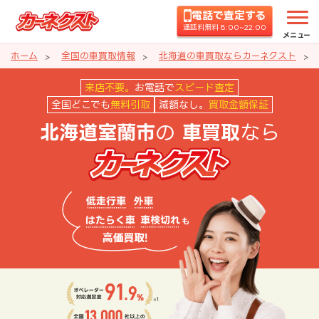
電話で査定する
通話料無料 8:00~22:00
メニュー
ホーム
全国の車買取情報
北海道の車買取ならカーネクスト
北海道室蘭市の車買取ならカーネ
来店不要。
お電話で
スピード査定
全国どこでも
無料引取
減額なし。
買取金額保証
の
なら
北海道室蘭市
車買取