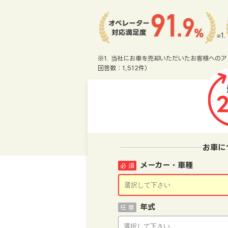
※1. 当社にお車を売却いただいたお客様へのア
回答数：1,512件）
お車に
メーカー・車種
必 須
年式
任 意