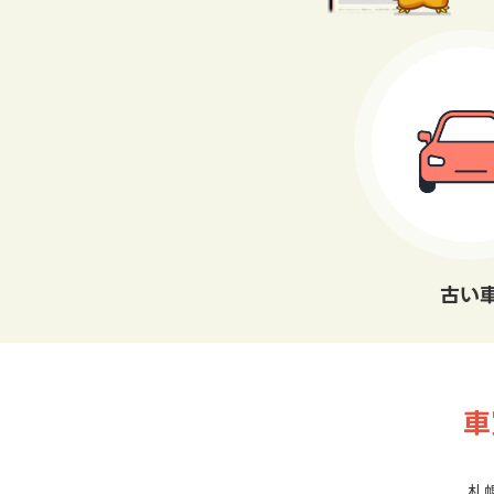
古い
車
札