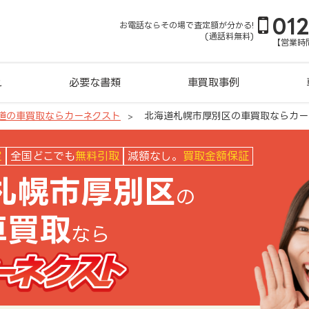
01
お電話ならその場で査定額が分かる!
(通話料無料)
【営業時間
れ
必要な書類
車買取事例
道の車買取ならカーネクスト
北海道札幌市厚別区の車買取ならカー
カーネクスト
定
全国どこでも
無料引取
減額なし。
買取金額保証
札幌市厚別区
の
車買取
なら