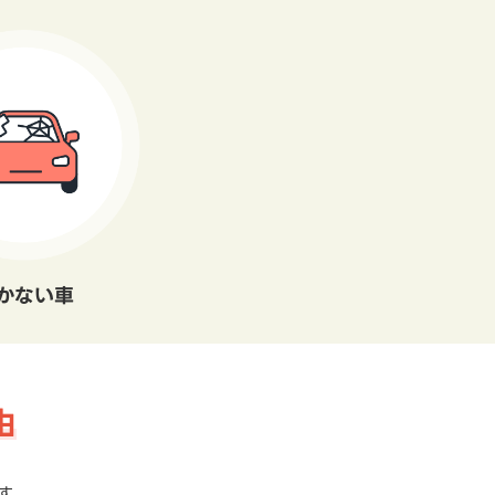
かない車
由
す。