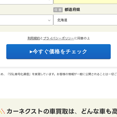
都道府県
任 意
利用規約
と
プライバシーポリシー
に同意の上
め、「SSL暗号化通信」を実現しています。お客様の情報が一般に公開されることは一切
カーネクストの車買取は
、
どんな車も