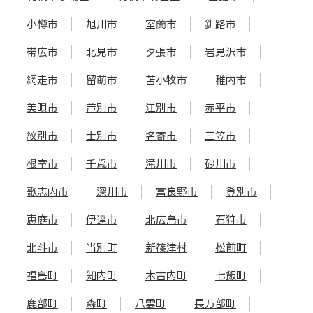
小樽市
旭川市
室蘭市
釧路市
帯広市
北見市
夕張市
岩見沢市
網走市
留萌市
苫小牧市
稚内市
美唄市
芦別市
江別市
赤平市
紋別市
士別市
名寄市
三笠市
根室市
千歳市
滝川市
砂川市
歌志内市
深川市
富良野市
登別市
恵庭市
伊達市
北広島市
石狩市
北斗市
当別町
新篠津村
松前町
福島町
知内町
木古内町
七飯町
鹿部町
森町
八雲町
長万部町