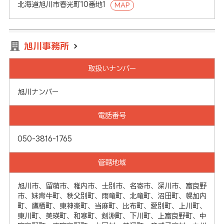
北海道旭川市春光町10番地1
MAP
旭川事務所
取扱いナンバー
旭川ナンバー
電話番号
050-3816-1765
管轄地域
旭川市、留萌市、稚内市、士別市、名寄市、深川市、富良野
市、妹背牛町、秩父別町、雨竜町、北竜町、沼田町、幌加内
町、鷹栖町、東神楽町、当麻町、比布町、愛別町、上川町、
東川町、美瑛町、和寒町、剣淵町、下川町、上富良野町、中