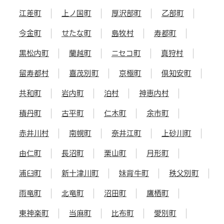
江差町
上ノ国町
厚沢部町
乙部町
今金町
せたな町
島牧村
寿都町
黒松内町
蘭越町
ニセコ町
真狩村
留寿都村
喜茂別町
京極町
倶知安町
共和町
岩内町
泊村
神恵内村
積丹町
古平町
仁木町
余市町
赤井川村
南幌町
奈井江町
上砂川町
由仁町
長沼町
栗山町
月形町
浦臼町
新十津川町
妹背牛町
秩父別町
雨竜町
北竜町
沼田町
鷹栖町
東神楽町
当麻町
比布町
愛別町