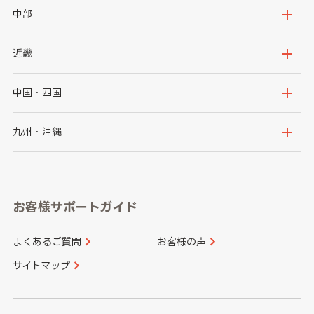
岩手県
宮城県
茨城県
栃木県
中部
秋田県
山形県
群馬県
埼玉県
新潟県
富山県
近畿
福島県
千葉県
東京都
石川県
福井県
大阪府
兵庫県
中国・四国
神奈川県
山梨県
長野県
京都府
滋賀県
鳥取県
島根県
九州・沖縄
岐阜県
静岡県
奈良県
三重県
岡山県
広島県
福岡県
佐賀県
愛知県
和歌山県
お客様サポートガイド
山口県
徳島県
長崎県
熊本県
よくあるご質問
お客様の声
香川県
愛媛県
大分県
宮崎県
サイトマップ
高知県
鹿児島県
沖縄県