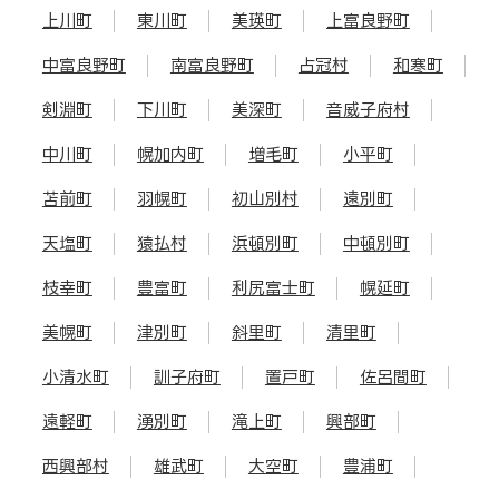
上川町
東川町
美瑛町
上富良野町
中富良野町
南富良野町
占冠村
和寒町
剣淵町
下川町
美深町
音威子府村
中川町
幌加内町
増毛町
小平町
苫前町
羽幌町
初山別村
遠別町
天塩町
猿払村
浜頓別町
中頓別町
枝幸町
豊富町
利尻富士町
幌延町
美幌町
津別町
斜里町
清里町
小清水町
訓子府町
置戸町
佐呂間町
遠軽町
湧別町
滝上町
興部町
西興部村
雄武町
大空町
豊浦町