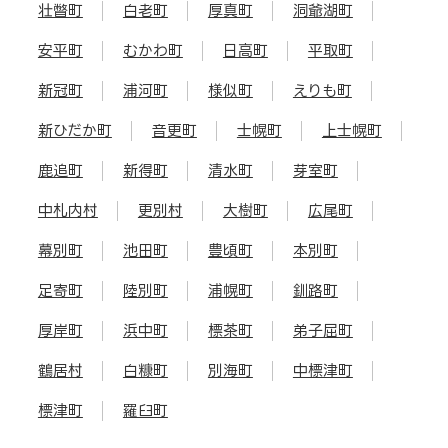
壮瞥町
白老町
厚真町
洞爺湖町
安平町
むかわ町
日高町
平取町
新冠町
浦河町
様似町
えりも町
新ひだか町
音更町
士幌町
上士幌町
鹿追町
新得町
清水町
芽室町
中札内村
更別村
大樹町
広尾町
幕別町
池田町
豊頃町
本別町
足寄町
陸別町
浦幌町
釧路町
厚岸町
浜中町
標茶町
弟子屈町
鶴居村
白糠町
別海町
中標津町
標津町
羅臼町