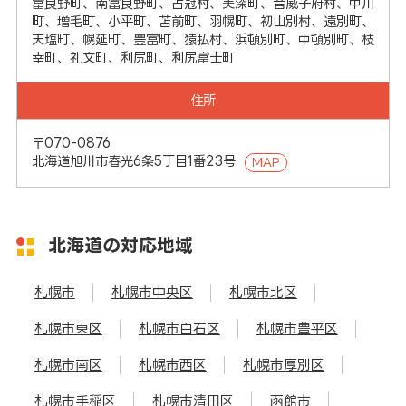
富良野町、南富良野町、占冠村、美深町、音威子府村、中川
町、増毛町、小平町、苫前町、羽幌町、初山別村、遠別町、
天塩町、幌延町、豊富町、猿払村、浜頓別町、中頓別町、枝
幸町、礼文町、利尻町、利尻富士町
住所
〒070-0876
北海道旭川市春光6条5丁目1番23号
MAP
北海道の対応地域
札幌市
札幌市中央区
札幌市北区
札幌市東区
札幌市白石区
札幌市豊平区
札幌市南区
札幌市西区
札幌市厚別区
札幌市手稲区
札幌市清田区
函館市