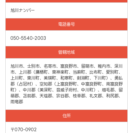
旭川ナンバー
電話番号
050-5540-2003
管轄地域
旭川市、士別市、名寄市、富良野市、留萌市、稚内市、深川
市、上川郡（鷹栖町、東神楽町、当麻町、比布町、愛別町、
上川町、東川町、美瑛町、和寒町、剣淵町、下川町）、勇払
郡（占冠村）、空知郡（上富良野町、中富良野町、南富良野
町）、中川郡（美深町、音威子府村、中川町）、増毛郡、留
萌郡、苫前郡、天塩郡、宗谷郡、枝幸郡、礼文郡、利尻郡、
雨竜郡
住所
〒070-0902