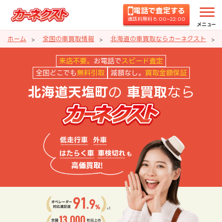
電話で査定する
通話料無料 8:00~22:00
メニュー
ホーム
全国の車買取情報
北海道の車買取ならカーネクスト
北海道天塩町の車買取ならカーネ
来店不要。
お電話で
スピード査定
全国どこでも
無料引取
減額なし。
買取金額保証
の
なら
北海道天塩町
車買取