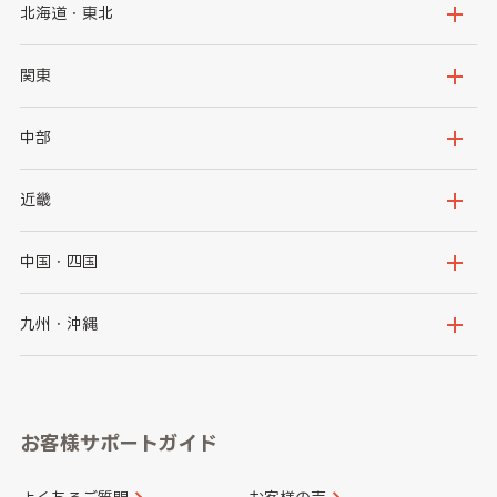
北海道・東北
北海道
青森県
関東
岩手県
宮城県
茨城県
栃木県
中部
秋田県
山形県
群馬県
埼玉県
新潟県
富山県
近畿
福島県
千葉県
東京都
石川県
福井県
大阪府
兵庫県
中国・四国
神奈川県
山梨県
長野県
京都府
滋賀県
鳥取県
島根県
九州・沖縄
岐阜県
静岡県
奈良県
三重県
岡山県
広島県
福岡県
佐賀県
愛知県
和歌山県
お客様サポートガイド
山口県
徳島県
長崎県
熊本県