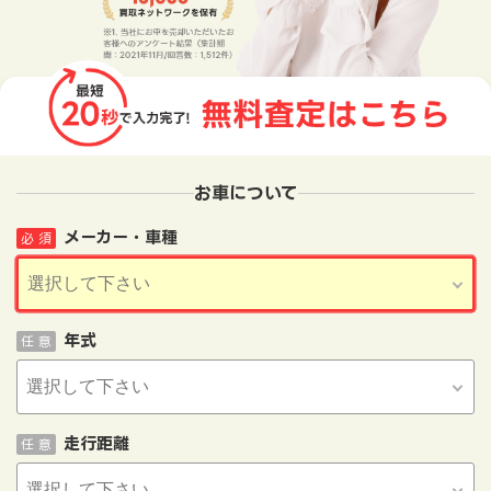
お車について
メーカー・車種
必 須
年式
任 意
走行距離
任 意