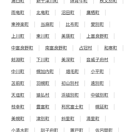
浦臼町
新十津川町
妹背牛町
秩父別町
雨竜町
北竜町
沼田町
鷹栖町
東神楽町
当麻町
比布町
愛別町
上川町
東川町
美瑛町
上富良野町
中富良野町
南富良野町
占冠村
和寒町
剣淵町
下川町
美深町
音威子府村
中川町
幌加内町
増毛町
小平町
苫前町
羽幌町
初山別村
遠別町
天塩町
猿払村
浜頓別町
中頓別町
枝幸町
豊富町
利尻富士町
幌延町
美幌町
津別町
斜里町
清里町
小清水町
訓子府町
置戸町
佐呂間町