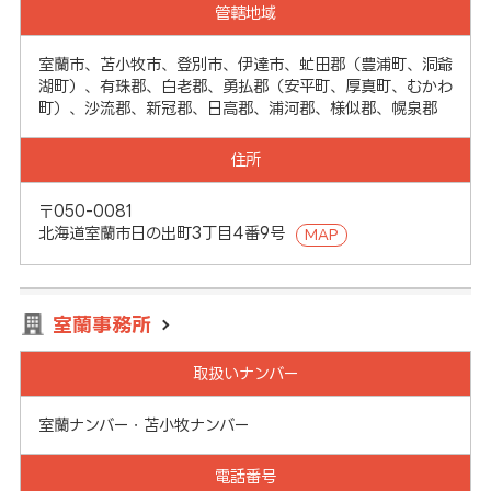
管轄地域
室蘭市、苫小牧市、登別市、伊達市、虻田郡（豊浦町、洞爺
湖町）、有珠郡、白老郡、勇払郡（安平町、厚真町、むかわ
町）、沙流郡、新冠郡、日高郡、浦河郡、様似郡、幌泉郡
住所
〒050-0081
北海道室蘭市日の出町3丁目4番9号
MAP
室蘭事務所
取扱いナンバー
室蘭ナンバー・苫小牧ナンバー
電話番号