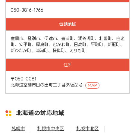
050-3816-1766
管轄地域
室蘭市、登別市、伊達市、豊浦町、洞爺湖町、壮瞥町、白老
町、安平町、厚真町、むかわ町、日高町、平取町、新冠町、
新ひだか町、浦河町、様似町、えりも町
住所
〒050-0081
北海道室蘭市日の出町二丁目39番2号
MAP
北海道の対応地域
札幌市
札幌市中央区
札幌市北区