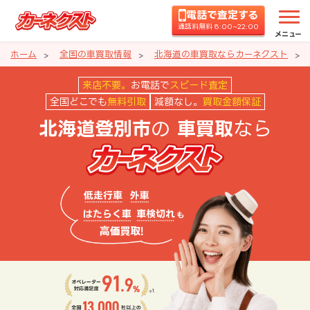
電話で査定する
通話料無料 8:00~22:00
メニュー
ホーム
全国の車買取情報
北海道の車買取ならカーネクスト
北海道登別市の車買取ならカーネ
来店不要。
お電話で
スピード査定
全国どこでも
無料引取
減額なし。
買取金額保証
の
なら
北海道登別市
車買取