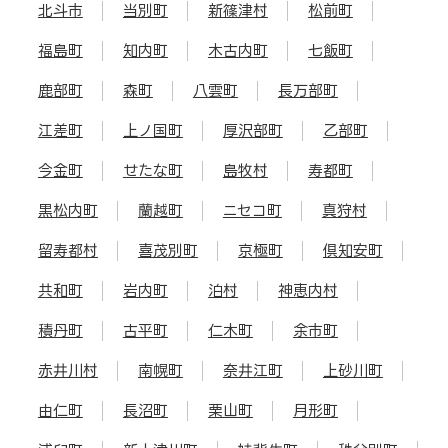
北斗市
当別町
新篠津村
松前町
福島町
知内町
木古内町
七飯町
鹿部町
森町
八雲町
長万部町
江差町
上ノ国町
厚沢部町
乙部町
今金町
せたな町
島牧村
寿都町
黒松内町
蘭越町
ニセコ町
真狩村
留寿都村
喜茂別町
京極町
倶知安町
共和町
岩内町
泊村
神恵内村
積丹町
古平町
仁木町
余市町
赤井川村
南幌町
奈井江町
上砂川町
由仁町
長沼町
栗山町
月形町