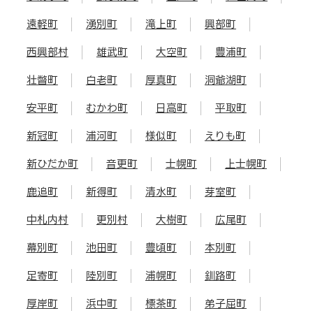
遠軽町
湧別町
滝上町
興部町
西興部村
雄武町
大空町
豊浦町
壮瞥町
白老町
厚真町
洞爺湖町
安平町
むかわ町
日高町
平取町
新冠町
浦河町
様似町
えりも町
新ひだか町
音更町
士幌町
上士幌町
鹿追町
新得町
清水町
芽室町
中札内村
更別村
大樹町
広尾町
幕別町
池田町
豊頃町
本別町
足寄町
陸別町
浦幌町
釧路町
厚岸町
浜中町
標茶町
弟子屈町