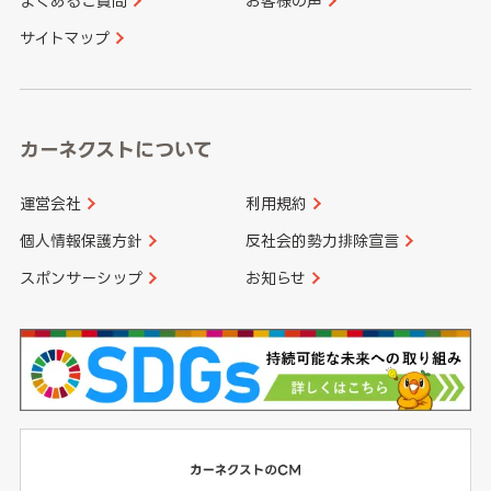
よくあるご質問
お客様の声
香川県
愛媛県
大分県
宮崎県
サイトマップ
高知県
鹿児島県
沖縄県
カーネクストについて
運営会社
利用規約
個人情報保護方針
反社会的勢力排除宣言
スポンサーシップ
お知らせ