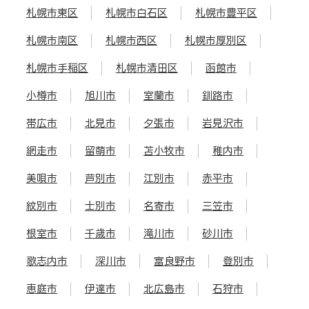
札幌市東区
札幌市白石区
札幌市豊平区
札幌市南区
札幌市西区
札幌市厚別区
札幌市手稲区
札幌市清田区
函館市
小樽市
旭川市
室蘭市
釧路市
帯広市
北見市
夕張市
岩見沢市
網走市
留萌市
苫小牧市
稚内市
美唄市
芦別市
江別市
赤平市
紋別市
士別市
名寄市
三笠市
根室市
千歳市
滝川市
砂川市
歌志内市
深川市
富良野市
登別市
恵庭市
伊達市
北広島市
石狩市