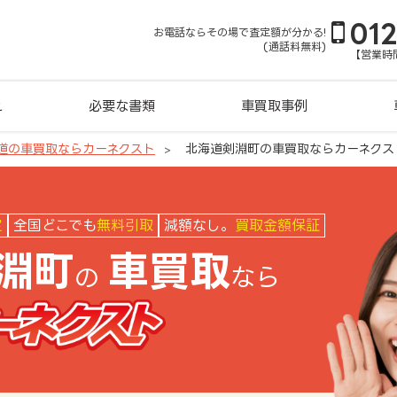
01
お電話ならその場で査定額が分かる!
(通話料無料)
【営業時間
れ
必要な書類
車買取事例
道の車買取ならカーネクスト
北海道剣淵町の車買取ならカーネクス
クスト
定
全国どこでも
無料引取
減額なし。
買取金額保証
淵町
車買取
の
なら