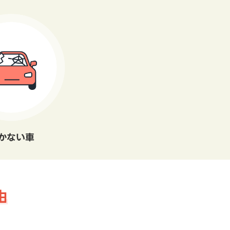
かない車
由
。