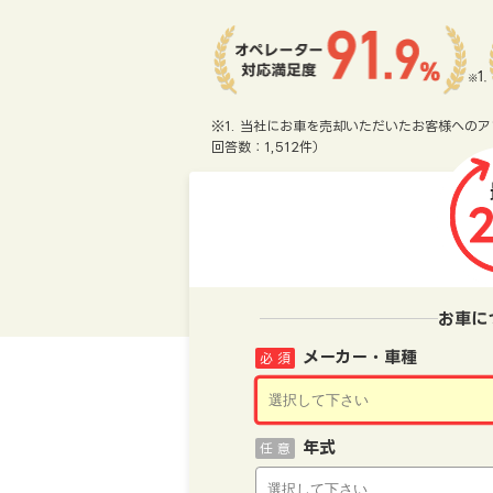
※1. 当社にお車を売却いただいたお客様へのア
回答数：1,512件）
お車に
メーカー・車種
必 須
年式
任 意