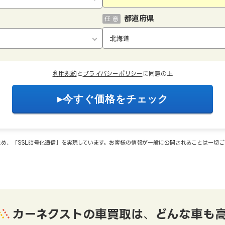
都道府県
任 意
利用規約
と
プライバシーポリシー
に同意の上
め、「SSL暗号化通信」を実現しています。お客様の情報が一般に公開されることは一切
カーネクストの車買取は
、
どんな車も