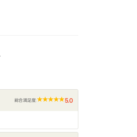
声
5.0
総合満足度: