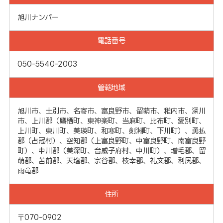
旭川ナンバー
電話番号
050-5540-2003
管轄地域
旭川市、士別市、名寄市、富良野市、留萌市、稚内市、深川
市、上川郡（鷹栖町、東神楽町、当麻町、比布町、愛別町、
上川町、東川町、美瑛町、和寒町、剣淵町、下川町）、勇払
郡（占冠村）、空知郡（上富良野町、中富良野町、南富良野
町）、中川郡（美深町、音威子府村、中川町）、増毛郡、留
萌郡、苫前郡、天塩郡、宗谷郡、枝幸郡、礼文郡、利尻郡、
雨竜郡
住所
〒070-0902