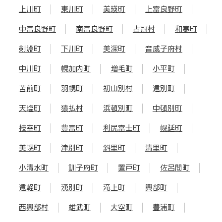
上川町
東川町
美瑛町
上富良野町
中富良野町
南富良野町
占冠村
和寒町
剣淵町
下川町
美深町
音威子府村
中川町
幌加内町
増毛町
小平町
苫前町
羽幌町
初山別村
遠別町
天塩町
猿払村
浜頓別町
中頓別町
枝幸町
豊富町
利尻富士町
幌延町
美幌町
津別町
斜里町
清里町
小清水町
訓子府町
置戸町
佐呂間町
遠軽町
湧別町
滝上町
興部町
西興部村
雄武町
大空町
豊浦町