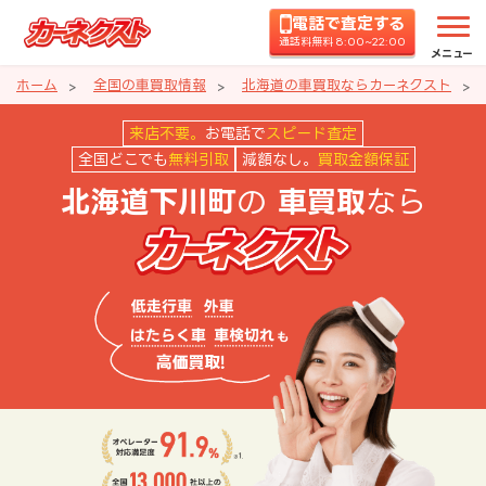
電話で査定する
通話料無料 8:00~22:00
メニュー
ホーム
全国の車買取情報
北海道の車買取ならカーネクスト
北海道下川町の車買取ならカーネ
来店不要。
お電話で
スピード査定
全国どこでも
無料引取
減額なし。
買取金額保証
の
なら
北海道下川町
車買取