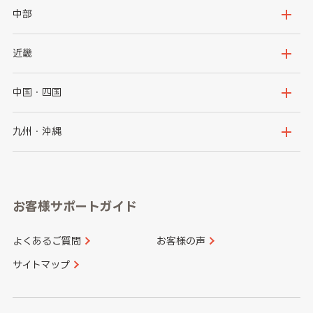
岩手県
宮城県
茨城県
栃木県
中部
秋田県
山形県
群馬県
埼玉県
新潟県
富山県
近畿
福島県
千葉県
東京都
石川県
福井県
大阪府
兵庫県
中国・四国
神奈川県
山梨県
長野県
京都府
滋賀県
鳥取県
島根県
九州・沖縄
岐阜県
静岡県
奈良県
三重県
岡山県
広島県
福岡県
佐賀県
愛知県
和歌山県
お客様サポートガイド
山口県
徳島県
長崎県
熊本県
よくあるご質問
お客様の声
香川県
愛媛県
大分県
宮崎県
サイトマップ
高知県
鹿児島県
沖縄県