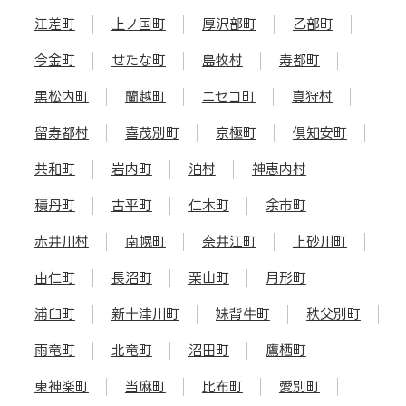
江差町
上ノ国町
厚沢部町
乙部町
今金町
せたな町
島牧村
寿都町
黒松内町
蘭越町
ニセコ町
真狩村
留寿都村
喜茂別町
京極町
倶知安町
共和町
岩内町
泊村
神恵内村
積丹町
古平町
仁木町
余市町
赤井川村
南幌町
奈井江町
上砂川町
由仁町
長沼町
栗山町
月形町
浦臼町
新十津川町
妹背牛町
秩父別町
雨竜町
北竜町
沼田町
鷹栖町
東神楽町
当麻町
比布町
愛別町