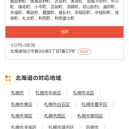
富良野町、南富良野町、占冠村、美深町、音威子府村、中川
町、増毛町、小平町、苫前町、羽幌町、初山別村、遠別町、
天塩町、幌延町、豊富町、猿払村、浜頓別町、中頓別町、枝
幸町、礼文町、利尻町、利尻富士町
住所
〒070-0876
北海道旭川市春光6条5丁目1番23号
MAP
北海道の対応地域
札幌市
札幌市中央区
札幌市北区
札幌市東区
札幌市白石区
札幌市豊平区
札幌市南区
札幌市西区
札幌市厚別区
札幌市手稲区
札幌市清田区
函館市