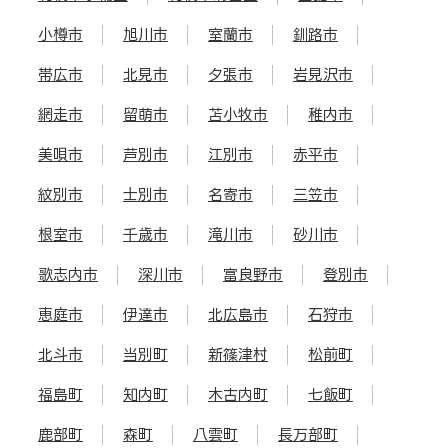
小樽市
旭川市
室蘭市
釧路市
帯広市
北見市
夕張市
岩見沢市
網走市
留萌市
苫小牧市
稚内市
美唄市
芦別市
江別市
赤平市
紋別市
士別市
名寄市
三笠市
根室市
千歳市
滝川市
砂川市
歌志内市
深川市
富良野市
登別市
恵庭市
伊達市
北広島市
石狩市
北斗市
当別町
新篠津村
松前町
福島町
知内町
木古内町
七飯町
鹿部町
森町
八雲町
長万部町