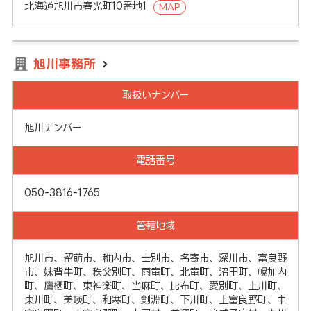
北海道旭川市春光町10番地1
MAP
旭川事務所
取扱いナンバー
旭川ナンバー
電話番号
050-3816-1765
管轄地域
旭川市、留萌市、稚内市、士別市、名寄市、深川市、富良野
市、妹背牛町、秩父別町、雨竜町、北竜町、沼田町、幌加内
町、鷹栖町、東神楽町、当麻町、比布町、愛別町、上川町、
東川町、美瑛町、和寒町、剣淵町、下川町、上富良野町、中