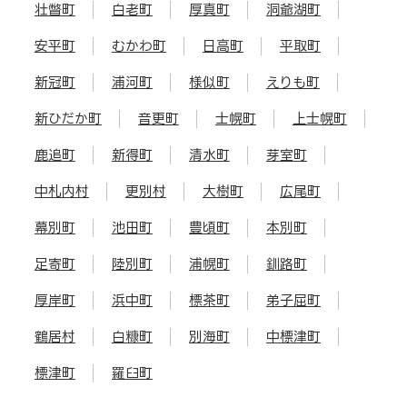
壮瞥町
白老町
厚真町
洞爺湖町
安平町
むかわ町
日高町
平取町
新冠町
浦河町
様似町
えりも町
新ひだか町
音更町
士幌町
上士幌町
鹿追町
新得町
清水町
芽室町
中札内村
更別村
大樹町
広尾町
幕別町
池田町
豊頃町
本別町
足寄町
陸別町
浦幌町
釧路町
厚岸町
浜中町
標茶町
弟子屈町
鶴居村
白糠町
別海町
中標津町
標津町
羅臼町