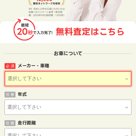
お車について
メーカー・車種
必 須
年式
任 意
走行距離
任 意